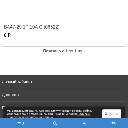
ВА47-29 1Р 10А C (06522)
0 ₽
Показано с 1 по 1 из 1
Личный кабинет
Доставка
Полная версия
Мы используем файлы Сookies для улучшения работы сайта.
Хорошо
Используя сайт optozip.ru, вы принимаете условия
Политики
обработки персональных данных
.
0