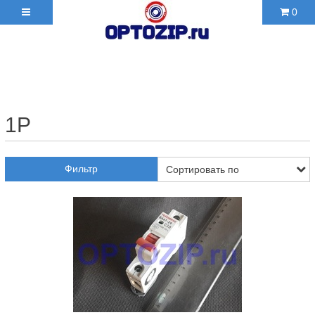
0
+7(495)210-36-06 ✉
2103606@mail.ru
1P
Фильтр