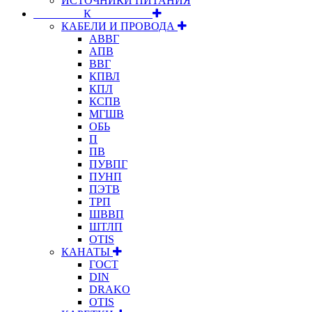
ИСТОЧНИКИ ПИТАНИЯ
⠀⠀⠀⠀⠀⠀К⠀⠀⠀⠀⠀⠀⠀
КАБЕЛИ И ПРОВОДА
АВВГ
АПВ
ВВГ
КПВЛ
КПЛ
КСПВ
МГШВ
ОБЬ
П
ПВ
ПУВПГ
ПУНП
ПЭТВ
ТРП
ШВВП
ШТЛП
OTIS
КАНАТЫ
ГОСТ
DIN
DRAKO
OTIS