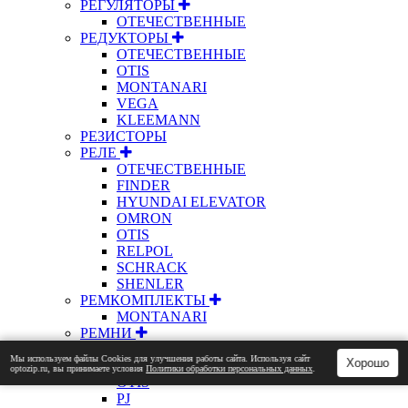
РЕГУЛЯТОРЫ
ОТЕЧЕСТВЕННЫЕ
РЕДУКТОРЫ
ОТЕЧЕСТВЕННЫЕ
OTIS
MONTANARI
VEGA
KLEEMANN
РЕЗИСТОРЫ
РЕЛЕ
ОТЕЧЕСТВЕННЫЕ
FINDER
HYUNDAI ELEVATOR
OMRON
OTIS
RELPOL
SCHRACK
SHENLER
РЕМКОМПЛЕКТЫ
MONTANARI
РЕМНИ
FERMATOR
Мы используем файлы Сookies для улучшения работы сайта. Используя сайт
Хорошо
HTD
optozip.ru, вы принимаете условия
Политики обработки персональных данных
.
OTIS
PJ