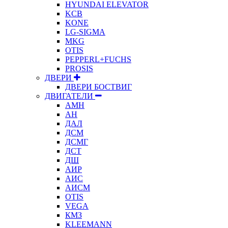
HYUNDAI ELEVATOR
KCB
KONE
LG-SIGMA
MKG
OTIS
PEPPERL+FUCHS
PROSIS
ДВЕРИ
ДВЕРИ БОСТВИГ
ДВИГАТЕЛИ
АМН
АН
ДАЛ
ДСМ
ДСМГ
ДСТ
ДШ
АИР
АИС
АИСМ
OTIS
VEGA
КМЗ
KLEEMANN