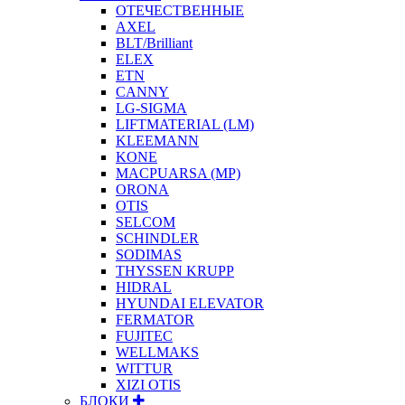
ОТЕЧЕСТВЕННЫЕ
AXEL
BLT/Brilliant
ELEX
ETN
CANNY
LG-SIGMA
LIFTMATERIAL (LM)
KLEEMANN
KONE
MACPUARSA (MP)
ORONA
OTIS
SELCOM
SCHINDLER
SODIMAS
THYSSEN KRUPP
HIDRAL
HYUNDAI ELEVATOR
FERMATOR
FUJITEC
WELLMAKS
WITTUR
XIZI OTIS
БЛОКИ