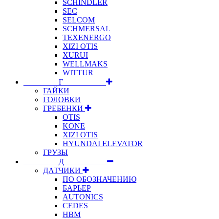
SCHINDLER
SEC
SELCOM
SCHMERSAL
TEXENERGO
XIZI OTIS
XURUI
WELLMAKS
WITTUR
⠀⠀⠀⠀⠀⠀Г⠀⠀⠀⠀⠀⠀⠀
ГАЙКИ
ГОЛОВКИ
ГРЕБЕНКИ
OTIS
KONE
XIZI OTIS
HYUNDAI ELEVATOR
ГРУЗЫ
⠀⠀⠀⠀⠀⠀Д⠀⠀⠀⠀⠀⠀⠀
ДАТЧИКИ
ПО ОБОЗНАЧЕНИЮ
БАРЬЕР
AUTONICS
CEDES
HBM