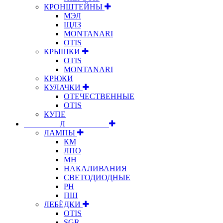
КРОНШТЕЙНЫ
МЭЛ
ЩЛЗ
MONTANARI
OTIS
КРЫШКИ
OTIS
MONTANARI
КРЮКИ
КУЛАЧКИ
ОТЕЧЕСТВЕННЫЕ
OTIS
КУПЕ
⠀⠀⠀⠀⠀⠀Л⠀⠀⠀⠀⠀⠀⠀
ЛАМПЫ
КМ
ЛПО
МН
НАКАЛИВАНИЯ
СВЕТОДИОДНЫЕ
РН
ПШ
ЛЕБЁДКИ
OTIS
SGR