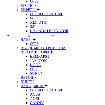
OTIS
БУСТЕРЫ
БУФЕРЫ
ОТЕЧЕСТВЕННЫЕ
OTIS
XIZI OTIS
SSL
HYUNDAI ELEVATOR
⠀⠀⠀⠀⠀⠀В⠀⠀⠀⠀⠀⠀⠀
ВАЛЫ
OTIS
ВВОДНЫЕ УСТРОЙСТВА
ВЕНТИЛЯТОРЫ
EBMPAPST
JAMICON
KONE
OTIS
SUNON
ВЕТОШЬ
ВИНТЫ
ВКЛАДЫШИ
ОТЕЧЕСТВЕННЫЕ
ACLA
AXEL
CANNY