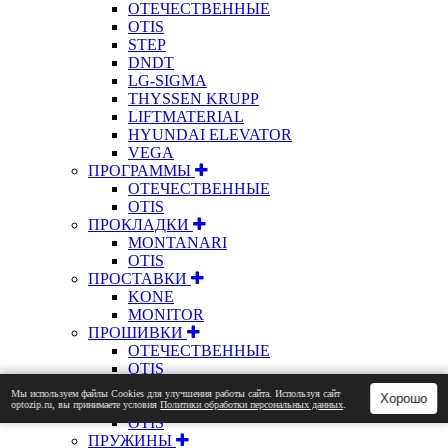
ОТЕЧЕСТВЕННЫЕ
OTIS
STEP
DNDT
LG-SIGMA
THYSSEN KRUPP
LIFTMATERIAL
HYUNDAI ELEVATOR
VEGA
ПРОГРАММЫ
ОТЕЧЕСТВЕННЫЕ
OTIS
ПРОКЛАДКИ
MONTANARI
OTIS
ПРОСТАВКИ
KONE
MONITOR
ПРОШИВКИ
ОТЕЧЕСТВЕННЫЕ
OTIS
ПРОЦЕССОРЫ
Мы используем файлы Сookies для улучшения работы сайта. Используя сайт
Хорошо
ОТЕЧЕСТВЕННЫЕ
optozip.ru, вы принимаете условия
Политики обработки персональных данных
.
OTIS
ПРУЖИНЫ