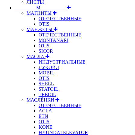
ЛИСТЫ
⠀⠀⠀⠀⠀⠀М⠀⠀⠀⠀⠀⠀⠀
МАГНИТЫ
ОТЕЧЕСТВЕННЫЕ
OTIS
МАНЖЕТЫ
ОТЕЧЕСТВЕННЫЕ
MONTANARI
OTIS
SICOR
МАСЛА
ИНДУСТРИАЛЬНЫЕ
ЛУКОЙЛ
MOBIL
OTIS
SHELL
STATOIL
TEBOIL
МАСЛЁНКИ
ОТЕЧЕСТВЕННЫЕ
ACLA
ETN
OTIS
KONE
HYUNDAI ELEVATOR