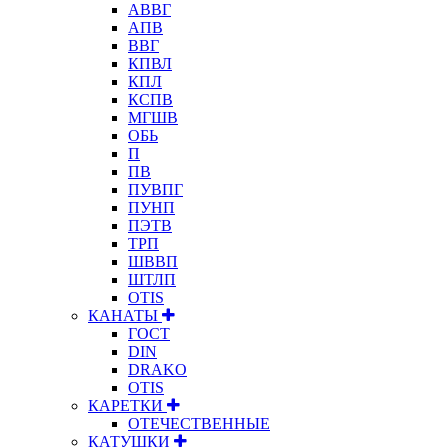
АВВГ
АПВ
ВВГ
КПВЛ
КПЛ
КСПВ
МГШВ
ОБЬ
П
ПВ
ПУВПГ
ПУНП
ПЭТВ
ТРП
ШВВП
ШТЛП
OTIS
КАНАТЫ
ГОСТ
DIN
DRAKO
OTIS
КАРЕТКИ
ОТЕЧЕСТВЕННЫЕ
КАТУШКИ