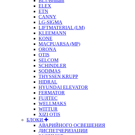
BLT/Brilliant
ELEX
ETN
CANNY
LG-SIGMA
LIFTMATERIAL (LM)
KLEEMANN
KONE
MACPUARSA (MP)
ORONA
OTIS
SELCOM
SCHINDLER
SODIMAS
THYSSEN KRUPP
HIDRAL
HYUNDAI ELEVATOR
FERMATOR
FUJITEC
WELLMAKS
WITTUR
XIZI OTIS
БЛОКИ
АВАРИЙНОГО ОСВЕЩЕНИЯ
ДИСПЕТЧЕРИЗАЦИИ