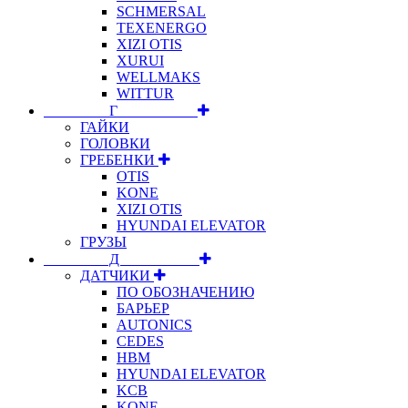
SCHMERSAL
TEXENERGO
XIZI OTIS
XURUI
WELLMAKS
WITTUR
⠀⠀⠀⠀⠀⠀Г⠀⠀⠀⠀⠀⠀⠀
ГАЙКИ
ГОЛОВКИ
ГРЕБЕНКИ
OTIS
KONE
XIZI OTIS
HYUNDAI ELEVATOR
ГРУЗЫ
⠀⠀⠀⠀⠀⠀Д⠀⠀⠀⠀⠀⠀⠀
ДАТЧИКИ
ПО ОБОЗНАЧЕНИЮ
БАРЬЕР
AUTONICS
CEDES
HBM
HYUNDAI ELEVATOR
KCB
KONE