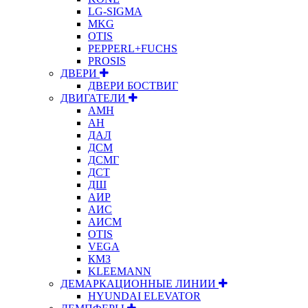
LG-SIGMA
MKG
OTIS
PEPPERL+FUCHS
PROSIS
ДВЕРИ
ДВЕРИ БОСТВИГ
ДВИГАТЕЛИ
АМН
АН
ДАЛ
ДСМ
ДСМГ
ДСТ
ДШ
АИР
АИС
АИСМ
OTIS
VEGA
КМЗ
KLEEMANN
ДЕМАРКАЦИОННЫЕ ЛИНИИ
HYUNDAI ELEVATOR