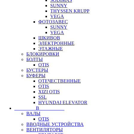
SODIMAS
SUNNY
THYSSEN KRUPP
VEGA
ФОТОЗАВЕС
SUNNY
VEGA
ШКИВОВ
ЭЛЕКТРОННЫЕ
ЭТАЖНЫЕ
БЛОКИРОВКИ
БОЛТЫ
OTIS
БУСТЕРЫ
БУФЕРЫ
ОТЕЧЕСТВЕННЫЕ
OTIS
XIZI OTIS
SSL
HYUNDAI ELEVATOR
⠀⠀⠀⠀⠀⠀В⠀⠀⠀⠀⠀⠀⠀
ВАЛЫ
OTIS
ВВОДНЫЕ УСТРОЙСТВА
ВЕНТИЛЯТОРЫ