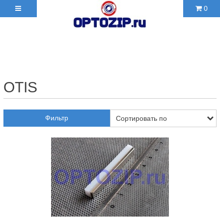
0
+7(495)210-36-06 ✉
2103606@mail.ru
OTIS
Фильтр