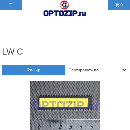
0
+7(495)210-36-06 ✉
2103606@mail.ru
LW C
Фильтр