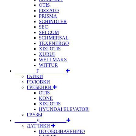
OTIS
PIZZATO
PRISMA
SCHINDLER
SEC
SELCOM
SCHMERSAL
TEXENERGO
XIZI OTIS
XURUI
WELLMAKS
WITTUR
⠀⠀⠀⠀⠀⠀Г⠀⠀⠀⠀⠀⠀⠀
ГАЙКИ
ГОЛОВКИ
ГРЕБЕНКИ
OTIS
KONE
XIZI OTIS
HYUNDAI ELEVATOR
ГРУЗЫ
⠀⠀⠀⠀⠀⠀Д⠀⠀⠀⠀⠀⠀⠀
ДАТЧИКИ
ПО ОБОЗНАЧЕНИЮ