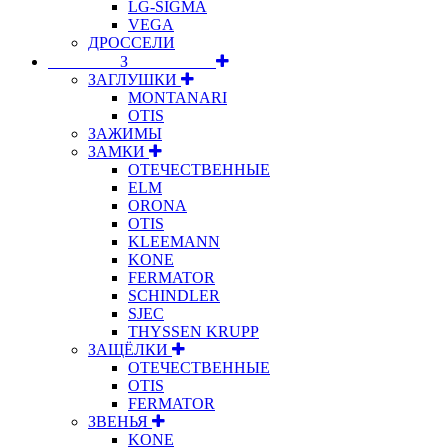
LG-SIGMA
VEGA
ДРОССЕЛИ
⠀⠀⠀⠀⠀⠀З⠀⠀⠀⠀⠀⠀⠀
ЗАГЛУШКИ
MONTANARI
OTIS
ЗАЖИМЫ
ЗАМКИ
ОТЕЧЕСТВЕННЫЕ
ELM
ORONA
OTIS
KLEEMANN
KONE
FERMATOR
SCHINDLER
SJEC
THYSSEN KRUPP
ЗАЩЁЛКИ
ОТЕЧЕСТВЕННЫЕ
OTIS
FERMATOR
ЗВЕНЬЯ
KONE