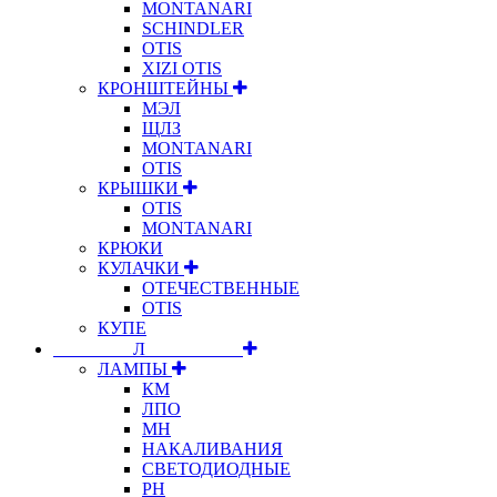
MONTANARI
SCHINDLER
OTIS
XIZI OTIS
КРОНШТЕЙНЫ
МЭЛ
ЩЛЗ
MONTANARI
OTIS
КРЫШКИ
OTIS
MONTANARI
КРЮКИ
КУЛАЧКИ
ОТЕЧЕСТВЕННЫЕ
OTIS
КУПЕ
⠀⠀⠀⠀⠀⠀Л⠀⠀⠀⠀⠀⠀⠀
ЛАМПЫ
КМ
ЛПО
МН
НАКАЛИВАНИЯ
СВЕТОДИОДНЫЕ
РН