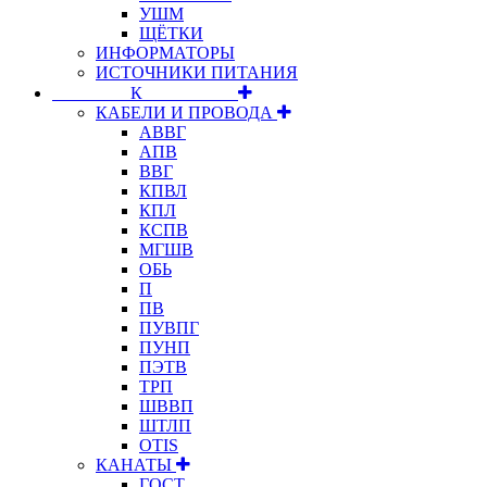
УШМ
ЩЁТКИ
ИНФОРМАТОРЫ
ИСТОЧНИКИ ПИТАНИЯ
⠀⠀⠀⠀⠀⠀К⠀⠀⠀⠀⠀⠀⠀
КАБЕЛИ И ПРОВОДА
АВВГ
АПВ
ВВГ
КПВЛ
КПЛ
КСПВ
МГШВ
ОБЬ
П
ПВ
ПУВПГ
ПУНП
ПЭТВ
ТРП
ШВВП
ШТЛП
OTIS
КАНАТЫ
ГОСТ