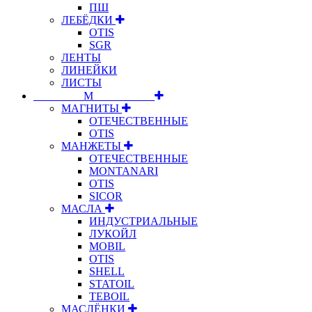
ПШ
ЛЕБЁДКИ
OTIS
SGR
ЛЕНТЫ
ЛИНЕЙКИ
ЛИСТЫ
⠀⠀⠀⠀⠀⠀М⠀⠀⠀⠀⠀⠀⠀
МАГНИТЫ
ОТЕЧЕСТВЕННЫЕ
OTIS
МАНЖЕТЫ
ОТЕЧЕСТВЕННЫЕ
MONTANARI
OTIS
SICOR
МАСЛА
ИНДУСТРИАЛЬНЫЕ
ЛУКОЙЛ
MOBIL
OTIS
SHELL
STATOIL
TEBOIL
МАСЛЁНКИ