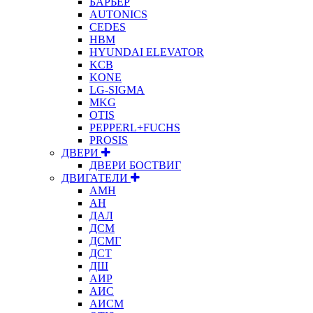
БАРЬЕР
AUTONICS
CEDES
HBM
HYUNDAI ELEVATOR
KCB
KONE
LG-SIGMA
MKG
OTIS
PEPPERL+FUCHS
PROSIS
ДВЕРИ
ДВЕРИ БОСТВИГ
ДВИГАТЕЛИ
АМН
АН
ДАЛ
ДСМ
ДСМГ
ДСТ
ДШ
АИР
АИС
АИСМ