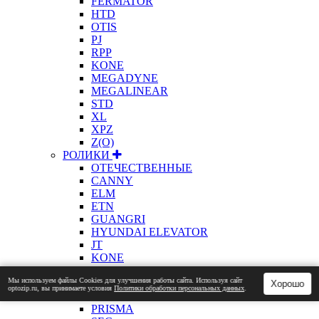
FERMATOR
HTD
OTIS
PJ
RPP
KONE
MEGADYNE
MEGALINEAR
STD
XL
XPZ
Z(О)
РОЛИКИ
ОТЕЧЕСТВЕННЫЕ
CANNY
ELM
ETN
GUANGRI
HYUNDAI ELEVATOR
JT
KONE
ЛАТРЭС
Мы используем файлы Сookies для улучшения работы сайта. Используя сайт
MITSUBISHI
Хорошо
optozip.ru, вы принимаете условия
Политики обработки персональных данных
.
OTIS
PRISMA