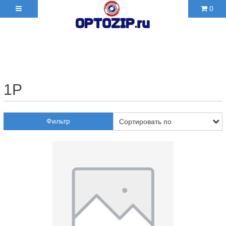
0
+7(495)210-36-06 ✉
2103606@mail.ru
1P
Фильтр