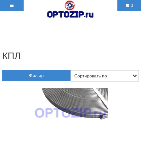
0
+7(495)210-36-06 ✉
2103606@mail.ru
КПЛ
Фильтр