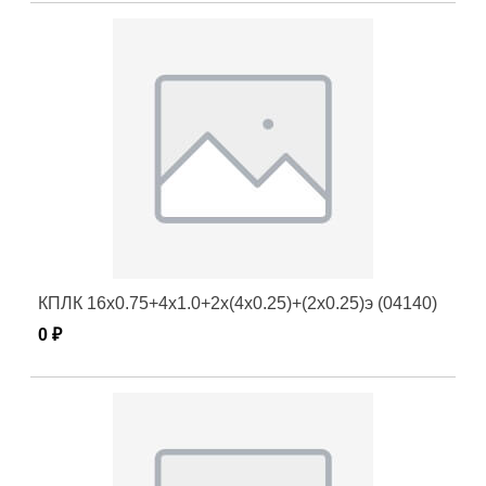
КПЛК 16х0.75+4х1.0+2х(4х0.25)+(2х0.25)э (04140)
0 ₽