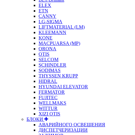
ELEX
ETN
CANNY
LG-SIGMA
LIFTMATERIAL (LM)
KLEEMANN
KONE
MACPUARSA (MP)
ORONA
OTIS
SELCOM
SCHINDLER
SODIMAS
THYSSEN KRUPP
HIDRAL
HYUNDAI ELEVATOR
FERMATOR
FUJITEC
WELLMAKS
WITTUR
XIZI OTIS
БЛОКИ
АВАРИЙНОГО ОСВЕЩЕНИЯ
ДИСПЕТЧЕРИЗАЦИИ