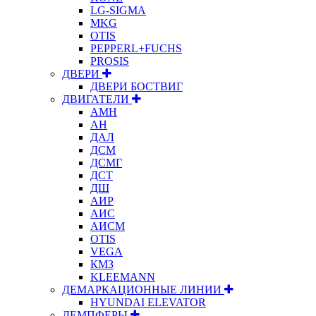
LG-SIGMA
MKG
OTIS
PEPPERL+FUCHS
PROSIS
ДВЕРИ
ДВЕРИ БОСТВИГ
ДВИГАТЕЛИ
АМН
АН
ДАЛ
ДСМ
ДСМГ
ДСТ
ДШ
АИР
АИС
АИСМ
OTIS
VEGA
КМЗ
KLEEMANN
ДЕМАРКАЦИОННЫЕ ЛИНИИ
HYUNDAI ELEVATOR
ДЕМПФЕРЫ