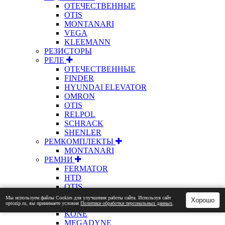
ОТЕЧЕСТВЕННЫЕ
OTIS
MONTANARI
VEGA
KLEEMANN
РЕЗИСТОРЫ
РЕЛЕ
ОТЕЧЕСТВЕННЫЕ
FINDER
HYUNDAI ELEVATOR
OMRON
OTIS
RELPOL
SCHRACK
SHENLER
РЕМКОМПЛЕКТЫ
MONTANARI
РЕМНИ
FERMATOR
HTD
OTIS
PJ
Мы используем файлы Сookies для улучшения работы сайта. Используя сайт
Хорошо
optozip.ru, вы принимаете условия
Политики обработки персональных данных
.
RPP
KONE
MEGADYNE