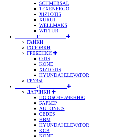
SCHMERSAL
TEXENERGO
XIZI OTIS
XURUI
WELLMAKS
WITTUR
⠀⠀⠀⠀⠀⠀Г⠀⠀⠀⠀⠀⠀⠀
ГАЙКИ
ГОЛОВКИ
ГРЕБЕНКИ
OTIS
KONE
XIZI OTIS
HYUNDAI ELEVATOR
ГРУЗЫ
⠀⠀⠀⠀⠀⠀Д⠀⠀⠀⠀⠀⠀⠀
ДАТЧИКИ
ПО ОБОЗНАЧЕНИЮ
БАРЬЕР
AUTONICS
CEDES
HBM
HYUNDAI ELEVATOR
KCB
KONE