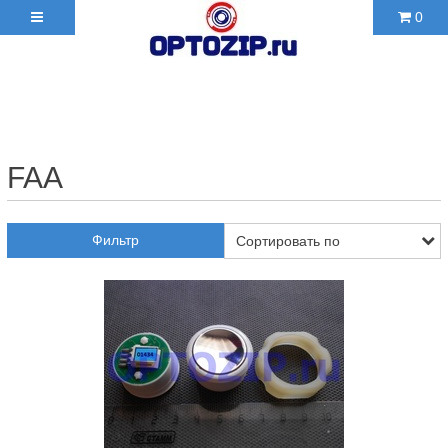
0
+7(495)210-36-06 ✉
2103606@mail.ru
FAA
Фильтр