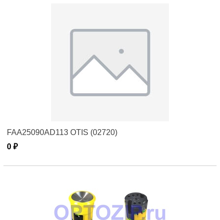
FAA25090AD113 OTIS (02720)
0 ₽