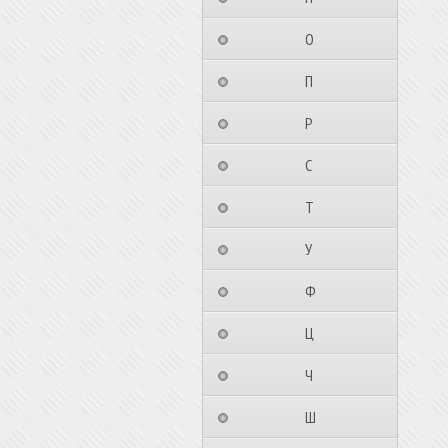
⠀⠀⠀⠀⠀⠀О⠀⠀⠀⠀⠀⠀⠀
⠀⠀⠀⠀⠀⠀П⠀⠀⠀⠀⠀⠀⠀
⠀⠀⠀⠀⠀⠀Р⠀⠀⠀⠀⠀⠀⠀
⠀⠀⠀⠀⠀⠀С⠀⠀⠀⠀⠀⠀⠀
⠀⠀⠀⠀⠀⠀Т⠀⠀⠀⠀⠀⠀⠀
⠀⠀⠀⠀⠀⠀У⠀⠀⠀⠀⠀⠀⠀
⠀⠀⠀⠀⠀⠀Ф⠀⠀⠀⠀⠀⠀⠀
⠀⠀⠀⠀⠀⠀Ц⠀⠀⠀⠀⠀⠀⠀
⠀⠀⠀⠀⠀⠀Ч⠀⠀⠀⠀⠀⠀⠀
⠀⠀⠀⠀⠀⠀Ш⠀⠀⠀⠀⠀⠀⠀