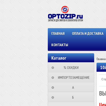
ГЛАВНАЯ
ОПЛАТА И ДОСТАВКА
КОНТАКТЫ
Каталог
Главна
10
⠀⠀⠀% СКИДКИ⠀⠀⠀⠀
⠀ИМПОРТОЗАМЕЩЕНИЕ
Сор
⠀⠀⠀⠀⠀⠀А⠀⠀⠀⠀⠀⠀⠀
ВЫ
⠀⠀⠀⠀⠀⠀Б⠀⠀⠀⠀⠀⠀⠀
Цен