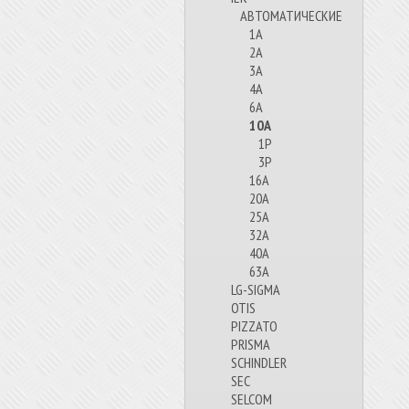
АВТОМАТИЧЕСКИЕ
1А
2А
3А
4А
6А
10А
1P
3P
16А
20А
25А
32А
40А
63А
LG-SIGMA
OTIS
PIZZATO
PRISMA
SCHINDLER
SEC
SELCOM