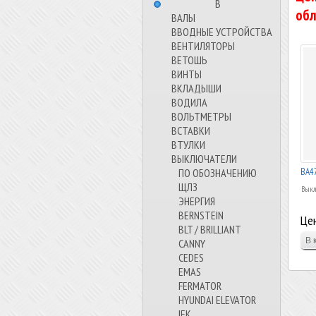
⠀⠀⠀⠀⠀⠀В⠀⠀⠀⠀⠀⠀⠀
обл
ВАЛЫ
ВВОДНЫЕ УСТРОЙСТВА
ВЕНТИЛЯТОРЫ
ВЕТОШЬ
ВИНТЫ
ВКЛАДЫШИ
ВОДИЛА
ВОЛЬТМЕТРЫ
ВСТАВКИ
ВТУЛКИ
ВЫКЛЮЧАТЕЛИ
ВА47
ПО ОБОЗНАЧЕНИЮ
ЩЛЗ
Выкл
ЭНЕРГИЯ
BERNSTEIN
Цен
BLT / BRILLIANT
CANNY
CEDES
EMAS
FERMATOR
HYUNDAI ELEVATOR
IEK