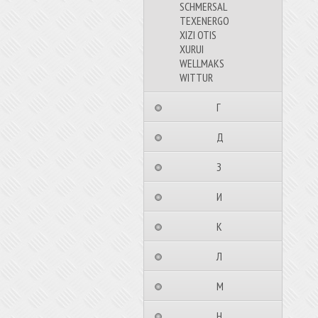
SCHMERSAL
TEXENERGO
XIZI OTIS
XURUI
WELLMAKS
WITTUR
⠀⠀⠀⠀⠀⠀Г⠀⠀⠀⠀⠀⠀⠀
⠀⠀⠀⠀⠀⠀Д⠀⠀⠀⠀⠀⠀⠀
⠀⠀⠀⠀⠀⠀З⠀⠀⠀⠀⠀⠀⠀
⠀⠀⠀⠀⠀⠀И⠀⠀⠀⠀⠀⠀⠀
⠀⠀⠀⠀⠀⠀К⠀⠀⠀⠀⠀⠀⠀
⠀⠀⠀⠀⠀⠀Л⠀⠀⠀⠀⠀⠀⠀
⠀⠀⠀⠀⠀⠀М⠀⠀⠀⠀⠀⠀⠀
⠀⠀⠀⠀⠀⠀Н⠀⠀⠀⠀⠀⠀⠀