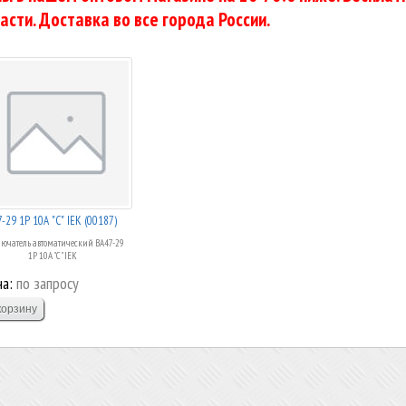
асти. Доставка во все города России.
-29 1Р 10А "C" IEK (00187)
ючатель автоматический ВА47-29
1Р 10А "C" IEK
а:
по запросу