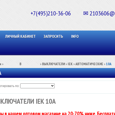
+7(495)210-36-06 ✉ 2103606@ma
ЛИЧНЫЙ КАБИНЕТ
ЗАПРОСИТЬ
INFO
я
»
⠀⠀⠀⠀⠀⠀В⠀⠀⠀⠀⠀⠀⠀
»
ВЫКЛЮЧАТЕЛИ
»
IEK
»
АВТОМАТИЧЕСКИЕ
»
10А
А
тировать по:
КЛЮЧАТЕЛИ IEK 10А
ы в нашем оптовом магазине на 20-70% ниже. Бесплатн