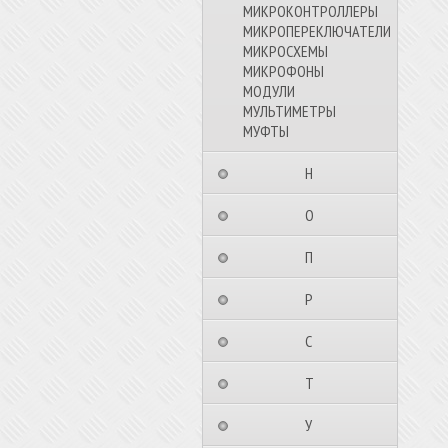
МИКРОКОНТРОЛЛЕРЫ
МИКРОПЕРЕКЛЮЧАТЕЛИ
МИКРОСХЕМЫ
МИКРОФОНЫ
МОДУЛИ
МУЛЬТИМЕТРЫ
МУФТЫ
⠀⠀⠀⠀⠀⠀Н⠀⠀⠀⠀⠀⠀⠀
⠀⠀⠀⠀⠀⠀О⠀⠀⠀⠀⠀⠀⠀
⠀⠀⠀⠀⠀⠀П⠀⠀⠀⠀⠀⠀⠀
⠀⠀⠀⠀⠀⠀Р⠀⠀⠀⠀⠀⠀⠀
⠀⠀⠀⠀⠀⠀С⠀⠀⠀⠀⠀⠀⠀
⠀⠀⠀⠀⠀⠀Т⠀⠀⠀⠀⠀⠀⠀
⠀⠀⠀⠀⠀⠀У⠀⠀⠀⠀⠀⠀⠀