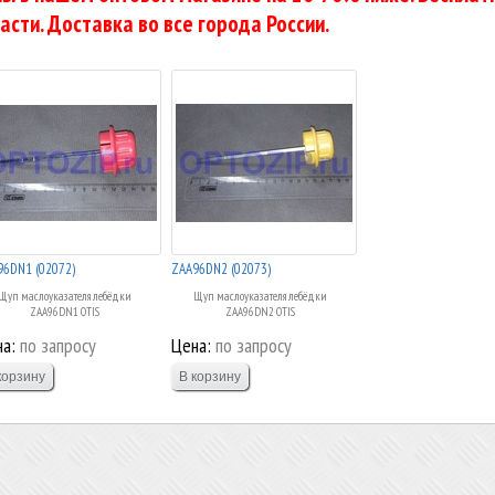
асти. Доставка во все города России.
96DN1 (02072)
ZAA96DN2 (02073)
Щуп маслоуказателя лебёдки
Щуп маслоуказателя лебёдки
ZAA96DN1 OTIS
ZAA96DN2 OTIS
а:
по запросу
Цена:
по запросу