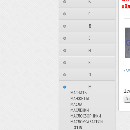
⠀⠀⠀⠀⠀⠀В⠀⠀⠀⠀⠀⠀⠀
обл
⠀⠀⠀⠀⠀⠀Г⠀⠀⠀⠀⠀⠀⠀
⠀⠀⠀⠀⠀⠀Д⠀⠀⠀⠀⠀⠀⠀
⠀⠀⠀⠀⠀⠀З⠀⠀⠀⠀⠀⠀⠀
⠀⠀⠀⠀⠀⠀И⠀⠀⠀⠀⠀⠀⠀
⠀⠀⠀⠀⠀⠀К⠀⠀⠀⠀⠀⠀⠀
ZAA
⠀⠀⠀⠀⠀⠀Л⠀⠀⠀⠀⠀⠀⠀
⠀⠀⠀⠀⠀⠀М⠀⠀⠀⠀⠀⠀⠀
Цен
МАГНИТЫ
МАНЖЕТЫ
МАСЛА
МАСЛЁНКИ
МАСЛОСБОРНИКИ
МАСЛОУКАЗАТЕЛИ
OTIS