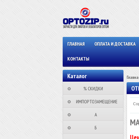
ГЛАВНАЯ
ОПЛАТА И ДОСТАВКА
КОНТАКТЫ
Каталог
Главна
OT
⠀⠀⠀% СКИДКИ⠀⠀⠀⠀
⠀ИМПОРТОЗАМЕЩЕНИЕ
Сор
⠀⠀⠀⠀⠀⠀А⠀⠀⠀⠀⠀⠀⠀
МА
⠀⠀⠀⠀⠀⠀Б⠀⠀⠀⠀⠀⠀⠀
Цен