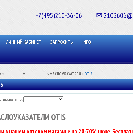
+7(495)210-36-06 ✉ 2103606@ma
ЛИЧНЫЙ КАБИНЕТ
ЗАПРОСИТЬ
INFO
я
»
⠀⠀⠀⠀⠀⠀М⠀⠀⠀⠀⠀⠀⠀
»
МАСЛОУКАЗАТЕЛИ
»
OTIS
IS
тировать по:
СЛОУКАЗАТЕЛИ OTIS
ы в нашем оптовом магазине на 20-70% ниже. Бесплатн