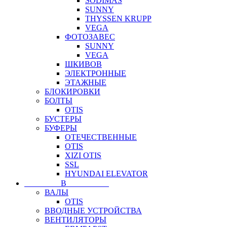
SODIMAS
SUNNY
THYSSEN KRUPP
VEGA
ФОТОЗАВЕС
SUNNY
VEGA
ШКИВОВ
ЭЛЕКТРОННЫЕ
ЭТАЖНЫЕ
БЛОКИРОВКИ
БОЛТЫ
OTIS
БУСТЕРЫ
БУФЕРЫ
ОТЕЧЕСТВЕННЫЕ
OTIS
XIZI OTIS
SSL
HYUNDAI ELEVATOR
⠀⠀⠀⠀⠀⠀В⠀⠀⠀⠀⠀⠀⠀
ВАЛЫ
OTIS
ВВОДНЫЕ УСТРОЙСТВА
ВЕНТИЛЯТОРЫ