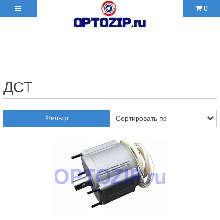
0
+7(495)210-36-06 ✉
2103606@mail.ru
ДСТ
Фильтр