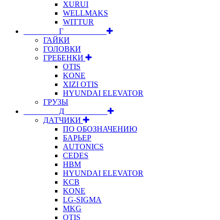
XURUI
WELLMAKS
WITTUR
⠀⠀⠀⠀⠀⠀Г⠀⠀⠀⠀⠀⠀⠀
ГАЙКИ
ГОЛОВКИ
ГРЕБЕНКИ
OTIS
KONE
XIZI OTIS
HYUNDAI ELEVATOR
ГРУЗЫ
⠀⠀⠀⠀⠀⠀Д⠀⠀⠀⠀⠀⠀⠀
ДАТЧИКИ
ПО ОБОЗНАЧЕНИЮ
БАРЬЕР
AUTONICS
CEDES
HBM
HYUNDAI ELEVATOR
KCB
KONE
LG-SIGMA
MKG
OTIS