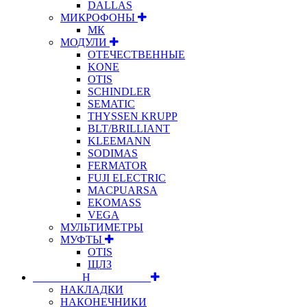
DALLAS
МИКРОФОНЫ
МК
МОДУЛИ
ОТЕЧЕСТВЕННЫЕ
KONE
OTIS
SCHINDLER
SEMATIC
THYSSEN KRUPP
BLT/BRILLIANT
KLEEMANN
SODIMAS
FERMATOR
FUJI ELECTRIC
MACPUARSA
EKOMASS
VEGA
МУЛЬТИМЕТРЫ
МУФТЫ
OTIS
ЩЛЗ
⠀⠀⠀⠀⠀⠀Н⠀⠀⠀⠀⠀⠀⠀
НАКЛАДКИ
НАКОНЕЧНИКИ