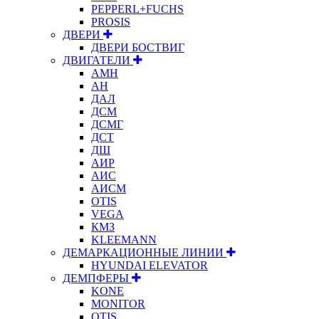
PEPPERL+FUCHS
PROSIS
ДВЕРИ
ДВЕРИ БОСТВИГ
ДВИГАТЕЛИ
АМН
АН
ДАЛ
ДСМ
ДСМГ
ДСТ
ДШ
АИР
АИС
АИСМ
OTIS
VEGA
КМЗ
KLEEMANN
ДЕМАРКАЦИОННЫЕ ЛИНИИ
HYUNDAI ELEVATOR
ДЕМПФЕРЫ
KONE
MONITOR
OTIS