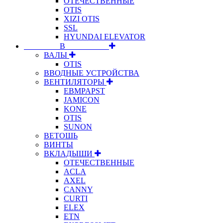
ОТЕЧЕСТВЕННЫЕ
OTIS
XIZI OTIS
SSL
HYUNDAI ELEVATOR
⠀⠀⠀⠀⠀⠀В⠀⠀⠀⠀⠀⠀⠀
ВАЛЫ
OTIS
ВВОДНЫЕ УСТРОЙСТВА
ВЕНТИЛЯТОРЫ
EBMPAPST
JAMICON
KONE
OTIS
SUNON
ВЕТОШЬ
ВИНТЫ
ВКЛАДЫШИ
ОТЕЧЕСТВЕННЫЕ
ACLA
AXEL
CANNY
CURTI
ELEX
ETN