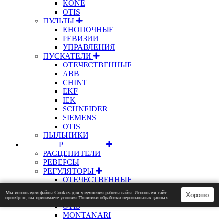
KONE
OTIS
ПУЛЬТЫ
КНОПОЧНЫЕ
РЕВИЗИИ
УПРАВЛЕНИЯ
ПУСКАТЕЛИ
ОТЕЧЕСТВЕННЫЕ
ABB
CHINT
EKF
IEK
SCHNEIDER
SIEMENS
OTIS
ПЫЛЬНИКИ
⠀⠀⠀⠀⠀⠀Р⠀⠀⠀⠀⠀⠀⠀
РАСЦЕПИТЕЛИ
РЕВЕРСЫ
РЕГУЛЯТОРЫ
ОТЕЧЕСТВЕННЫЕ
РЕДУКТОРЫ
Мы используем файлы Сookies для улучшения работы сайта. Используя сайт
Хорошо
ОТЕЧЕСТВЕННЫЕ
optozip.ru, вы принимаете условия
Политики обработки персональных данных
.
OTIS
MONTANARI