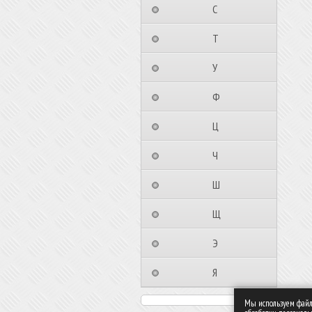
⠀⠀⠀⠀⠀⠀С⠀⠀⠀⠀⠀⠀⠀
⠀⠀⠀⠀⠀⠀Т⠀⠀⠀⠀⠀⠀⠀
⠀⠀⠀⠀⠀⠀У⠀⠀⠀⠀⠀⠀⠀
⠀⠀⠀⠀⠀⠀Ф⠀⠀⠀⠀⠀⠀⠀
⠀⠀⠀⠀⠀⠀Ц⠀⠀⠀⠀⠀⠀⠀
⠀⠀⠀⠀⠀⠀Ч⠀⠀⠀⠀⠀⠀⠀
⠀⠀⠀⠀⠀⠀Ш⠀⠀⠀⠀⠀⠀⠀
⠀⠀⠀⠀⠀⠀Щ⠀⠀⠀⠀⠀⠀⠀
⠀⠀⠀⠀⠀⠀Э⠀⠀⠀⠀⠀⠀⠀
⠀⠀⠀⠀⠀⠀Я⠀⠀⠀⠀⠀⠀⠀
Мы используем файлы