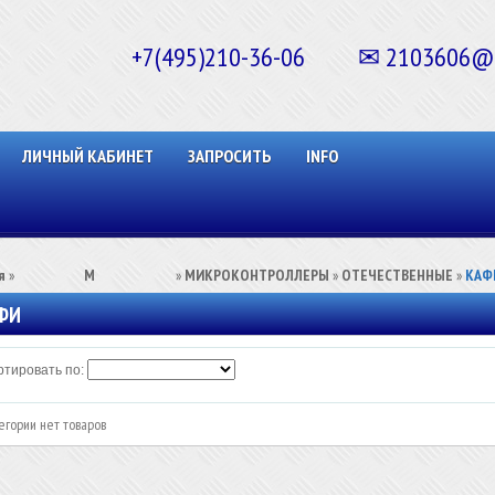
+7(495)210-36-06 ✉ 2103606@ma
ЛИЧНЫЙ КАБИНЕТ
ЗАПРОСИТЬ
INFO
я
»
⠀⠀⠀⠀⠀⠀М⠀⠀⠀⠀⠀⠀⠀
»
МИКРОКОНТРОЛЛЕРЫ
»
ОТЕЧЕСТВЕННЫЕ
»
КАФ
ФИ
тировать по:
егории нет товаров