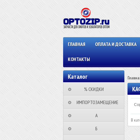
ГЛАВНАЯ
ОПЛАТА И ДОСТАВКА
КОНТАКТЫ
Каталог
Главна
КА
⠀⠀⠀% СКИДКИ⠀⠀⠀⠀
⠀ИМПОРТОЗАМЕЩЕНИЕ
Сор
⠀⠀⠀⠀⠀⠀А⠀⠀⠀⠀⠀⠀⠀
В кат
⠀⠀⠀⠀⠀⠀Б⠀⠀⠀⠀⠀⠀⠀