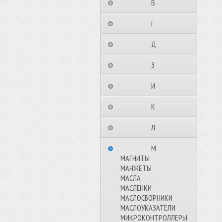
⠀⠀⠀⠀⠀⠀В⠀⠀⠀⠀⠀⠀⠀
⠀⠀⠀⠀⠀⠀Г⠀⠀⠀⠀⠀⠀⠀
⠀⠀⠀⠀⠀⠀Д⠀⠀⠀⠀⠀⠀⠀
⠀⠀⠀⠀⠀⠀З⠀⠀⠀⠀⠀⠀⠀
⠀⠀⠀⠀⠀⠀И⠀⠀⠀⠀⠀⠀⠀
⠀⠀⠀⠀⠀⠀К⠀⠀⠀⠀⠀⠀⠀
⠀⠀⠀⠀⠀⠀Л⠀⠀⠀⠀⠀⠀⠀
⠀⠀⠀⠀⠀⠀М⠀⠀⠀⠀⠀⠀⠀
МАГНИТЫ
МАНЖЕТЫ
МАСЛА
МАСЛЁНКИ
МАСЛОСБОРНИКИ
МАСЛОУКАЗАТЕЛИ
МИКРОКОНТРОЛЛЕРЫ