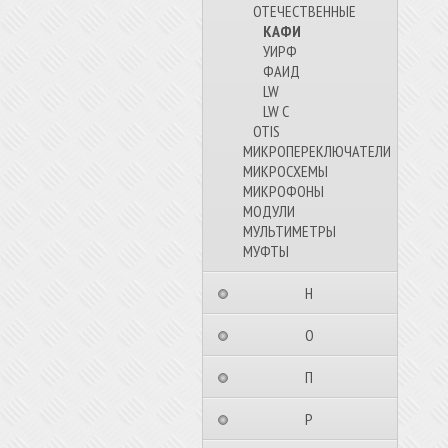
ОТЕЧЕСТВЕННЫЕ
КАФИ
УИРФ
ФАИД
LW
LW C
OTIS
МИКРОПЕРЕКЛЮЧАТЕЛИ
МИКРОСХЕМЫ
МИКРОФОНЫ
МОДУЛИ
МУЛЬТИМЕТРЫ
МУФТЫ
⠀⠀⠀⠀⠀⠀Н⠀⠀⠀⠀⠀⠀⠀
⠀⠀⠀⠀⠀⠀О⠀⠀⠀⠀⠀⠀⠀
⠀⠀⠀⠀⠀⠀П⠀⠀⠀⠀⠀⠀⠀
⠀⠀⠀⠀⠀⠀Р⠀⠀⠀⠀⠀⠀⠀