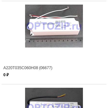
А220Т035С060Н08 (06677)
0 ₽