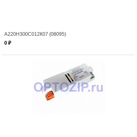
А220Н300С012К07 (08095)
0 ₽