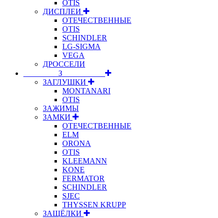
OTIS
ДИСПЛЕИ
ОТЕЧЕСТВЕННЫЕ
OTIS
SCHINDLER
LG-SIGMA
VEGA
ДРОССЕЛИ
⠀⠀⠀⠀⠀⠀З⠀⠀⠀⠀⠀⠀⠀
ЗАГЛУШКИ
MONTANARI
OTIS
ЗАЖИМЫ
ЗАМКИ
ОТЕЧЕСТВЕННЫЕ
ELM
ORONA
OTIS
KLEEMANN
KONE
FERMATOR
SCHINDLER
SJEC
THYSSEN KRUPP
ЗАЩЁЛКИ