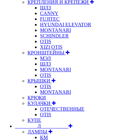
КРЕПЛЕНИЯ И КРЕПЕЖИ
ЩЛЗ
CANNY
FUJITEC
HYUNDAI ELEVATOR
MONTANARI
SCHINDLER
OTIS
XIZI OTIS
КРОНШТЕЙНЫ
МЭЛ
ЩЛЗ
MONTANARI
OTIS
КРЫШКИ
OTIS
MONTANARI
КРЮКИ
КУЛАЧКИ
ОТЕЧЕСТВЕННЫЕ
OTIS
КУПЕ
⠀⠀⠀⠀⠀⠀Л⠀⠀⠀⠀⠀⠀⠀
ЛАМПЫ
КМ