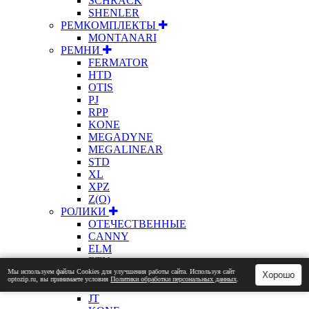
SCHRACK
SHENLER
РЕМКОМПЛЕКТЫ
MONTANARI
РЕМНИ
FERMATOR
HTD
OTIS
PJ
RPP
KONE
MEGADYNE
MEGALINEAR
STD
XL
XPZ
Z(О)
РОЛИКИ
ОТЕЧЕСТВЕННЫЕ
CANNY
ELM
ETN
Мы используем файлы Сookies для улучшения работы сайта. Используя сайт
GUANGRI
Хорошо
optozip.ru, вы принимаете условия
Политики обработки персональных данных
.
HYUNDAI ELEVATOR
JT