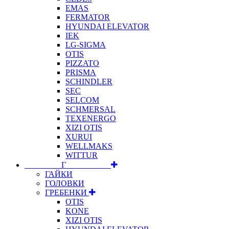
EMAS
FERMATOR
HYUNDAI ELEVATOR
IEK
LG-SIGMA
OTIS
PIZZATO
PRISMA
SCHINDLER
SEC
SELCOM
SCHMERSAL
TEXENERGO
XIZI OTIS
XURUI
WELLMAKS
WITTUR
⠀⠀⠀⠀⠀⠀Г⠀⠀⠀⠀⠀⠀⠀
ГАЙКИ
ГОЛОВКИ
ГРЕБЕНКИ
OTIS
KONE
XIZI OTIS