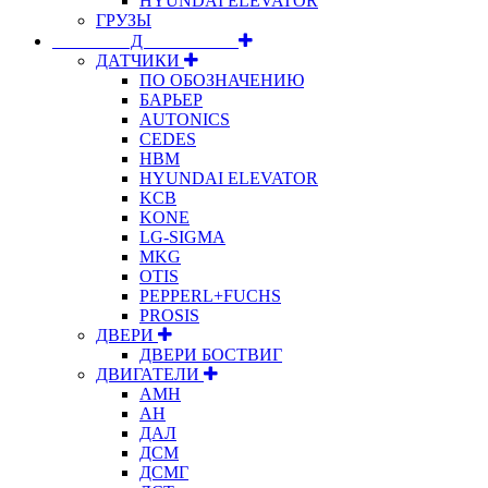
HYUNDAI ELEVATOR
ГРУЗЫ
⠀⠀⠀⠀⠀⠀Д⠀⠀⠀⠀⠀⠀⠀
ДАТЧИКИ
ПО ОБОЗНАЧЕНИЮ
БАРЬЕР
AUTONICS
CEDES
HBM
HYUNDAI ELEVATOR
KCB
KONE
LG-SIGMA
MKG
OTIS
PEPPERL+FUCHS
PROSIS
ДВЕРИ
ДВЕРИ БОСТВИГ
ДВИГАТЕЛИ
АМН
АН
ДАЛ
ДСМ
ДСМГ