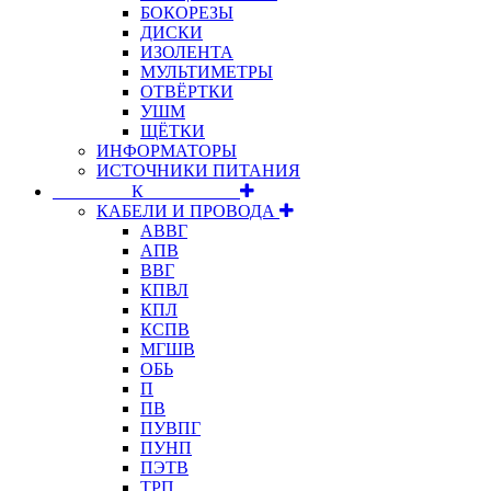
БОКОРЕЗЫ
ДИСКИ
ИЗОЛЕНТА
МУЛЬТИМЕТРЫ
ОТВЁРТКИ
УШМ
ЩЁТКИ
ИНФОРМАТОРЫ
ИСТОЧНИКИ ПИТАНИЯ
⠀⠀⠀⠀⠀⠀К⠀⠀⠀⠀⠀⠀⠀
КАБЕЛИ И ПРОВОДА
АВВГ
АПВ
ВВГ
КПВЛ
КПЛ
КСПВ
МГШВ
ОБЬ
П
ПВ
ПУВПГ
ПУНП
ПЭТВ
ТРП