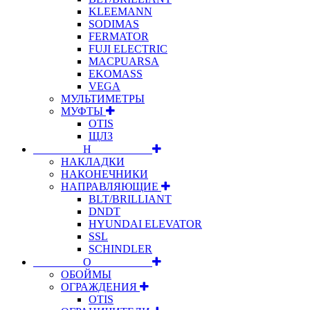
KLEEMANN
SODIMAS
FERMATOR
FUJI ELECTRIC
MACPUARSA
EKOMASS
VEGA
МУЛЬТИМЕТРЫ
МУФТЫ
OTIS
ЩЛЗ
⠀⠀⠀⠀⠀⠀Н⠀⠀⠀⠀⠀⠀⠀
НАКЛАДКИ
НАКОНЕЧНИКИ
НАПРАВЛЯЮЩИЕ
BLT/BRILLIANT
DNDT
HYUNDAI ELEVATOR
SSL
SCHINDLER
⠀⠀⠀⠀⠀⠀О⠀⠀⠀⠀⠀⠀⠀
ОБОЙМЫ
ОГРАЖДЕНИЯ
OTIS