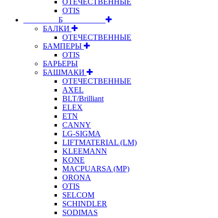
ОТЕЧЕСТВЕННЫЕ
OTIS
⠀⠀⠀⠀⠀⠀Б⠀⠀⠀⠀⠀⠀⠀
БАЛКИ
ОТЕЧЕСТВЕННЫЕ
БАМПЕРЫ
OTIS
БАРЬЕРЫ
БАШМАКИ
ОТЕЧЕСТВЕННЫЕ
AXEL
BLT/Brilliant
ELEX
ETN
CANNY
LG-SIGMA
LIFTMATERIAL (LM)
KLEEMANN
KONE
MACPUARSA (MP)
ORONA
OTIS
SELCOM
SCHINDLER
SODIMAS