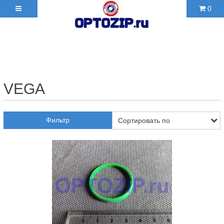
0
+7(495)210-36-06 ✉
2103606@mail.ru
VEGA
Фильтр