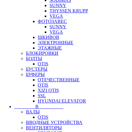
SODIMAS
SUNNY
THYSSEN KRUPP
VEGA
ФОТОЗАВЕС
SUNNY
VEGA
ШКИВОВ
ЭЛЕКТРОННЫЕ
ЭТАЖНЫЕ
БЛОКИРОВКИ
БОЛТЫ
OTIS
БУСТЕРЫ
БУФЕРЫ
ОТЕЧЕСТВЕННЫЕ
OTIS
XIZI OTIS
SSL
HYUNDAI ELEVATOR
⠀⠀⠀⠀⠀⠀В⠀⠀⠀⠀⠀⠀⠀
ВАЛЫ
OTIS
ВВОДНЫЕ УСТРОЙСТВА
ВЕНТИЛЯТОРЫ