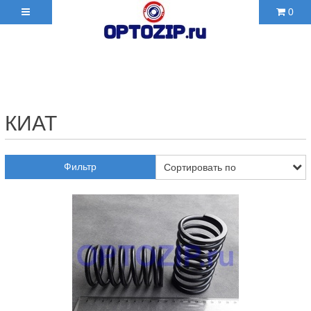
0
+7(495)210-36-06 ✉
2103606@mail.ru
КИАТ
Фильтр