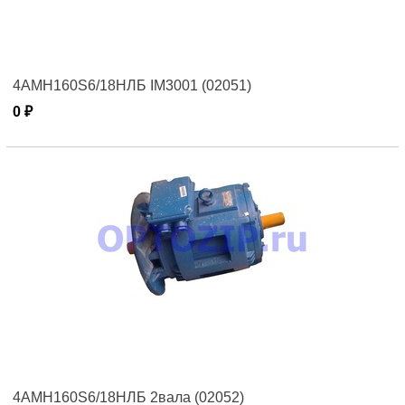
4АМН160S6/18НЛБ IM3001 (02051)
0 ₽
4АМН160S6/18НЛБ 2вала (02052)