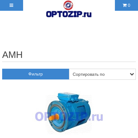
0
+7(495)210-36-06 ✉
2103606@mail.ru
АМН
Фильтр