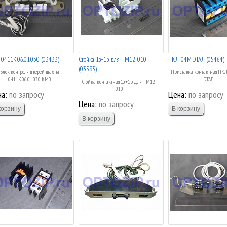
 0411К.06.01.030 (03433)
Стойка 1з+1р для ПМ12-010
ПКЛ-04М ЭТАЛ (05464)
(03593)
Блок контроля дверей шахты
Приставка контактная ПК
0411К.06.01.030 КМЗ
ЭТАЛ
Стойка контактная 1з+1р для ПМ12-
010
а:
по запросу
Цена:
по запросу
Цена:
по запросу