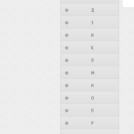
⠀⠀⠀⠀⠀⠀Д⠀⠀⠀⠀⠀⠀⠀
⠀⠀⠀⠀⠀⠀З⠀⠀⠀⠀⠀⠀⠀
⠀⠀⠀⠀⠀⠀И⠀⠀⠀⠀⠀⠀⠀
⠀⠀⠀⠀⠀⠀К⠀⠀⠀⠀⠀⠀⠀
⠀⠀⠀⠀⠀⠀Л⠀⠀⠀⠀⠀⠀⠀
⠀⠀⠀⠀⠀⠀М⠀⠀⠀⠀⠀⠀⠀
⠀⠀⠀⠀⠀⠀Н⠀⠀⠀⠀⠀⠀⠀
⠀⠀⠀⠀⠀⠀О⠀⠀⠀⠀⠀⠀⠀
⠀⠀⠀⠀⠀⠀П⠀⠀⠀⠀⠀⠀⠀
⠀⠀⠀⠀⠀⠀Р⠀⠀⠀⠀⠀⠀⠀