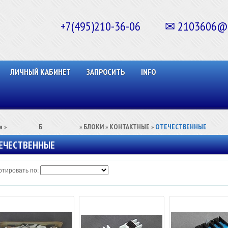
+7(495)210-36-06 ✉ 2103606@ma
ЛИЧНЫЙ КАБИНЕТ
ЗАПРОСИТЬ
INFO
я
»
⠀⠀⠀⠀⠀⠀Б⠀⠀⠀⠀⠀⠀⠀
»
БЛОКИ
»
КОНТАКТНЫЕ
»
ОТЕЧЕСТВЕННЫЕ
ЕЧЕСТВЕННЫЕ
тировать по: