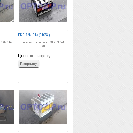
ПКЛ-22М 04А (04038)
Л-04М 04А
Приставка контактная ПКЛ-22М 04А
ЭТАЛ
Цена:
по запросу