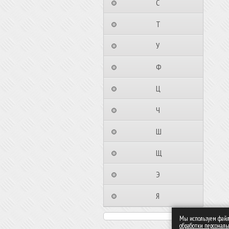
⠀⠀⠀⠀⠀⠀С⠀⠀⠀⠀⠀⠀⠀
⠀⠀⠀⠀⠀⠀Т⠀⠀⠀⠀⠀⠀⠀
⠀⠀⠀⠀⠀⠀У⠀⠀⠀⠀⠀⠀⠀
⠀⠀⠀⠀⠀⠀Ф⠀⠀⠀⠀⠀⠀⠀
⠀⠀⠀⠀⠀⠀Ц⠀⠀⠀⠀⠀⠀⠀
⠀⠀⠀⠀⠀⠀Ч⠀⠀⠀⠀⠀⠀⠀
⠀⠀⠀⠀⠀⠀Ш⠀⠀⠀⠀⠀⠀⠀
⠀⠀⠀⠀⠀⠀Щ⠀⠀⠀⠀⠀⠀⠀
⠀⠀⠀⠀⠀⠀Э⠀⠀⠀⠀⠀⠀⠀
⠀⠀⠀⠀⠀⠀Я⠀⠀⠀⠀⠀⠀⠀
Мы используем файлы
обработки персонал