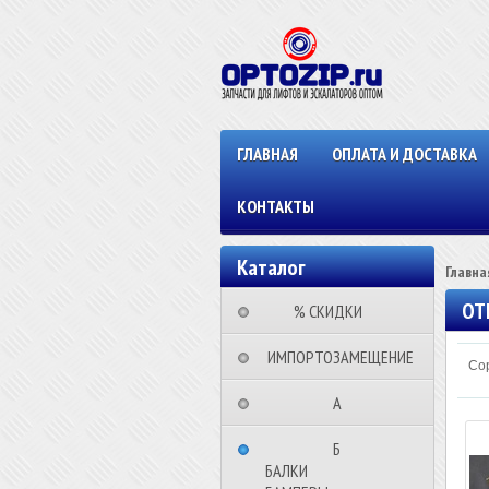
ГЛАВНАЯ
ОПЛАТА И ДОСТАВКА
КОНТАКТЫ
Каталог
Главна
ОТ
⠀⠀⠀% СКИДКИ⠀⠀⠀⠀
⠀ИМПОРТОЗАМЕЩЕНИЕ
Сор
⠀⠀⠀⠀⠀⠀А⠀⠀⠀⠀⠀⠀⠀
⠀⠀⠀⠀⠀⠀Б⠀⠀⠀⠀⠀⠀⠀
БАЛКИ