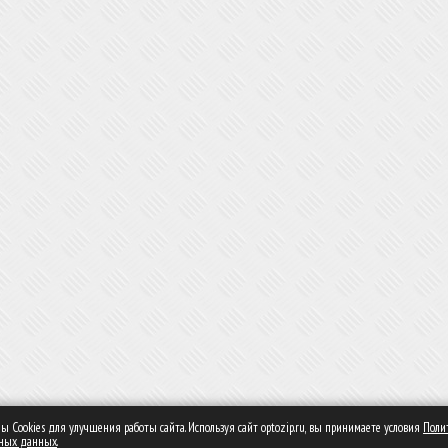
 Сookies для улучшения работы сайта. Используя сайт optozip.ru, вы принимаете условия
Поли
ьных данных
.