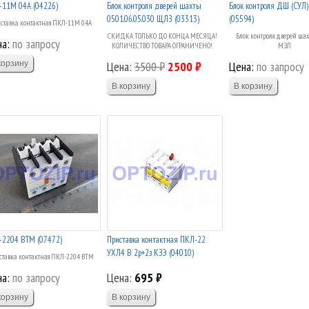
-11М 04А (04226)
Блок контроля дверей шахты
Блок контроля ДШ (СУЛ
0501.06.05.030 ЩЛЗ (03313)
(05594)
ставка контактная ПКЛ-11М 04А
СКИДКА ТОЛЬКО ДО КОНЦА МЕСЯЦА!
Блок контроля дверей шах
а:
по запросу
КОЛИЧЕСТВО ТОВАРА ОГРАНИЧЕНО!
МЭЛ
Цена:
3500 ₽
2500 ₽
Цена:
по запросу
-2204 ВТМ (07472)
Приставка контактная ПКЛ-22
УХЛ4 В 2р+2з КЗЭ (04010)
тавка контактная ПКЛ-2204 ВТМ
а:
по запросу
Цена:
695 ₽