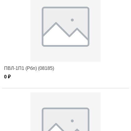
ПВЛ-1П1 (Рбп) (08185)
0 ₽