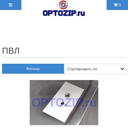
0
+7(495)210-36-06 ✉
2103606@mail.ru
ПВЛ
Фильтр