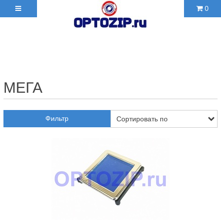
0
+7(495)210-36-06 ✉
2103606@mail.ru
МЕГА
Фильтр