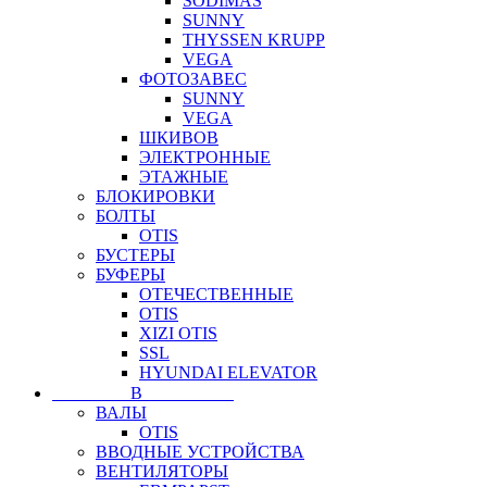
SODIMAS
SUNNY
THYSSEN KRUPP
VEGA
ФОТОЗАВЕС
SUNNY
VEGA
ШКИВОВ
ЭЛЕКТРОННЫЕ
ЭТАЖНЫЕ
БЛОКИРОВКИ
БОЛТЫ
OTIS
БУСТЕРЫ
БУФЕРЫ
ОТЕЧЕСТВЕННЫЕ
OTIS
XIZI OTIS
SSL
HYUNDAI ELEVATOR
⠀⠀⠀⠀⠀⠀В⠀⠀⠀⠀⠀⠀⠀
ВАЛЫ
OTIS
ВВОДНЫЕ УСТРОЙСТВА
ВЕНТИЛЯТОРЫ