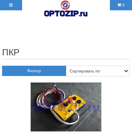
0
+7(495)210-36-06 ✉
2103606@mail.ru
ПКР
Фильтр