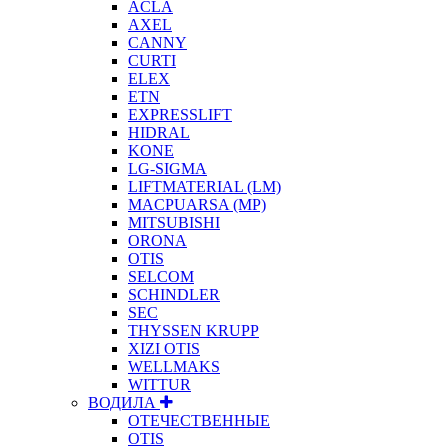
ACLA
AXEL
CANNY
CURTI
ELEX
ETN
EXPRESSLIFT
HIDRAL
KONE
LG-SIGMA
LIFTMATERIAL (LM)
MACPUARSA (MP)
MITSUBISHI
ORONA
OTIS
SELCOM
SCHINDLER
SEC
THYSSEN KRUPP
XIZI OTIS
WELLMAKS
WITTUR
ВОДИЛА
ОТЕЧЕСТВЕННЫЕ
OTIS