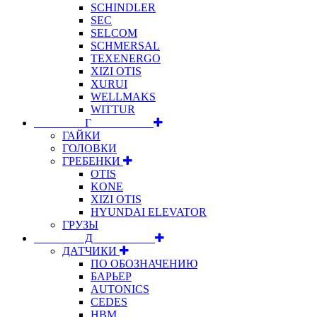
SCHINDLER
SEC
SELCOM
SCHMERSAL
TEXENERGO
XIZI OTIS
XURUI
WELLMAKS
WITTUR
⠀⠀⠀⠀⠀⠀Г⠀⠀⠀⠀⠀⠀⠀
ГАЙКИ
ГОЛОВКИ
ГРЕБЕНКИ
OTIS
KONE
XIZI OTIS
HYUNDAI ELEVATOR
ГРУЗЫ
⠀⠀⠀⠀⠀⠀Д⠀⠀⠀⠀⠀⠀⠀
ДАТЧИКИ
ПО ОБОЗНАЧЕНИЮ
БАРЬЕР
AUTONICS
CEDES
HBM