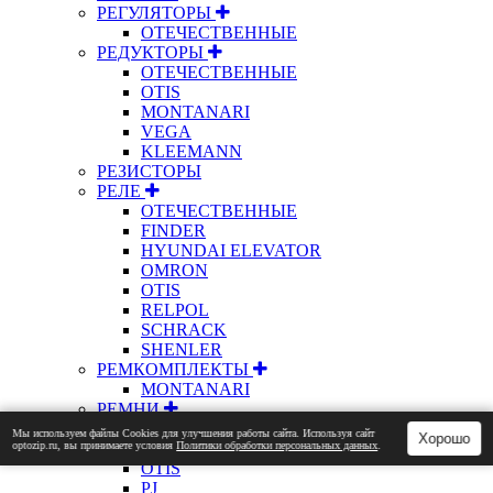
РЕГУЛЯТОРЫ
ОТЕЧЕСТВЕННЫЕ
РЕДУКТОРЫ
ОТЕЧЕСТВЕННЫЕ
OTIS
MONTANARI
VEGA
KLEEMANN
РЕЗИСТОРЫ
РЕЛЕ
ОТЕЧЕСТВЕННЫЕ
FINDER
HYUNDAI ELEVATOR
OMRON
OTIS
RELPOL
SCHRACK
SHENLER
РЕМКОМПЛЕКТЫ
MONTANARI
РЕМНИ
FERMATOR
Мы используем файлы Сookies для улучшения работы сайта. Используя сайт
Хорошо
optozip.ru, вы принимаете условия
Политики обработки персональных данных
.
HTD
OTIS
PJ