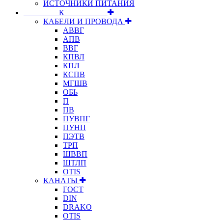
ИСТОЧНИКИ ПИТАНИЯ
⠀⠀⠀⠀⠀⠀К⠀⠀⠀⠀⠀⠀⠀
КАБЕЛИ И ПРОВОДА
АВВГ
АПВ
ВВГ
КПВЛ
КПЛ
КСПВ
МГШВ
ОБЬ
П
ПВ
ПУВПГ
ПУНП
ПЭТВ
ТРП
ШВВП
ШТЛП
OTIS
КАНАТЫ
ГОСТ
DIN
DRAKO
OTIS