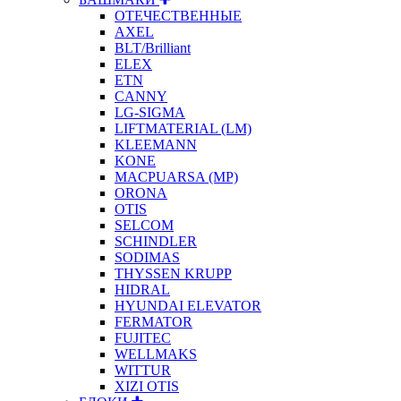
ОТЕЧЕСТВЕННЫЕ
AXEL
BLT/Brilliant
ELEX
ETN
CANNY
LG-SIGMA
LIFTMATERIAL (LM)
KLEEMANN
KONE
MACPUARSA (MP)
ORONA
OTIS
SELCOM
SCHINDLER
SODIMAS
THYSSEN KRUPP
HIDRAL
HYUNDAI ELEVATOR
FERMATOR
FUJITEC
WELLMAKS
WITTUR
XIZI OTIS