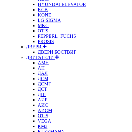
HYUNDAI ELEVATOR
KCB
KONE
LG-SIGMA
MKG
OTIS
PEPPERL+FUCHS
PROSIS
ДВЕРИ
ДВЕРИ БОСТВИГ
ДВИГАТЕЛИ
АМН
АН
ДАЛ
ДСМ
ДСМГ
ДСТ
ДШ
АИР
АИС
АИСМ
OTIS
VEGA
КМЗ
KLEEMANN