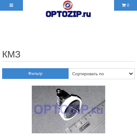
0
+7(495)210-36-06 ✉
2103606@mail.ru
КМЗ
Фильтр