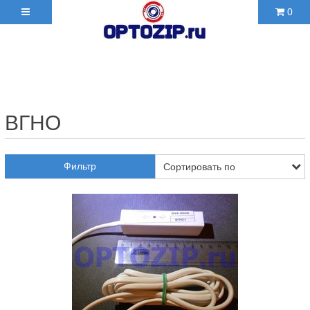
0
+7(495)210-36-06 ✉
2103606@mail.ru
ВГНО
Фильтр