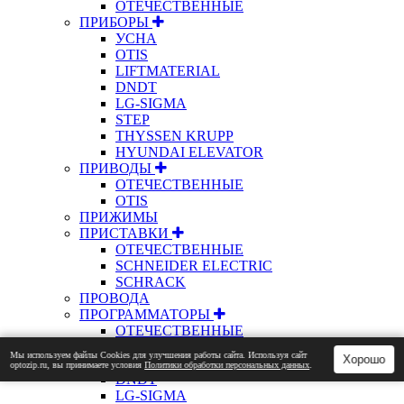
ОТЕЧЕСТВЕННЫЕ
ПРИБОРЫ
УСНА
OTIS
LIFTMATERIAL
DNDT
LG-SIGMA
STEP
THYSSEN KRUPP
HYUNDAI ELEVATOR
ПРИВОДЫ
ОТЕЧЕСТВЕННЫЕ
OTIS
ПРИЖИМЫ
ПРИСТАВКИ
ОТЕЧЕСТВЕННЫЕ
SCHNEIDER ELECTRIC
SCHRACK
ПРОВОДА
ПРОГРАММАТОРЫ
ОТЕЧЕСТВЕННЫЕ
OTIS
Мы используем файлы Сookies для улучшения работы сайта. Используя сайт
Хорошо
STEP
optozip.ru, вы принимаете условия
Политики обработки персональных данных
.
DNDT
LG-SIGMA