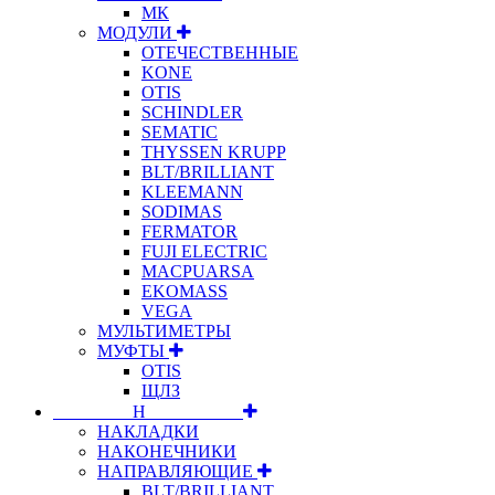
МК
МОДУЛИ
ОТЕЧЕСТВЕННЫЕ
KONE
OTIS
SCHINDLER
SEMATIC
THYSSEN KRUPP
BLT/BRILLIANT
KLEEMANN
SODIMAS
FERMATOR
FUJI ELECTRIC
MACPUARSA
EKOMASS
VEGA
МУЛЬТИМЕТРЫ
МУФТЫ
OTIS
ЩЛЗ
⠀⠀⠀⠀⠀⠀Н⠀⠀⠀⠀⠀⠀⠀
НАКЛАДКИ
НАКОНЕЧНИКИ
НАПРАВЛЯЮЩИЕ
BLT/BRILLIANT