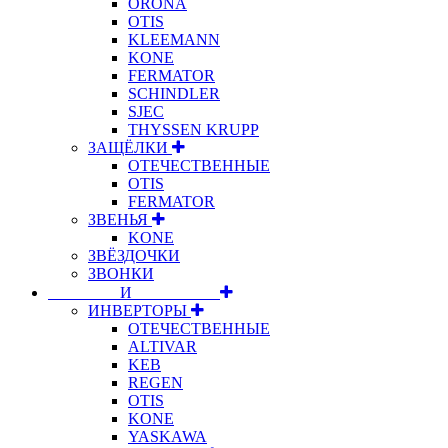
ORONA
OTIS
KLEEMANN
KONE
FERMATOR
SCHINDLER
SJEC
THYSSEN KRUPP
ЗАЩЁЛКИ
ОТЕЧЕСТВЕННЫЕ
OTIS
FERMATOR
ЗВЕНЬЯ
KONE
ЗВЁЗДОЧКИ
ЗВОНКИ
⠀⠀⠀⠀⠀⠀И⠀⠀⠀⠀⠀⠀⠀
ИНВЕРТОРЫ
ОТЕЧЕСТВЕННЫЕ
ALTIVAR
KEB
REGEN
OTIS
KONE
YASKAWA