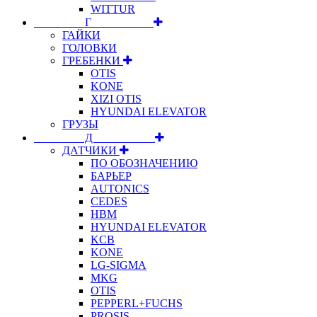
WITTUR
⠀⠀⠀⠀⠀⠀Г⠀⠀⠀⠀⠀⠀⠀
ГАЙКИ
ГОЛОВКИ
ГРЕБЕНКИ
OTIS
KONE
XIZI OTIS
HYUNDAI ELEVATOR
ГРУЗЫ
⠀⠀⠀⠀⠀⠀Д⠀⠀⠀⠀⠀⠀⠀
ДАТЧИКИ
ПО ОБОЗНАЧЕНИЮ
БАРЬЕР
AUTONICS
CEDES
HBM
HYUNDAI ELEVATOR
KCB
KONE
LG-SIGMA
MKG
OTIS
PEPPERL+FUCHS
PROSIS