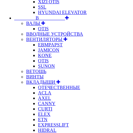
XIZI OTIS
SSL
HYUNDAI ELEVATOR
⠀⠀⠀⠀⠀⠀В⠀⠀⠀⠀⠀⠀⠀
ВАЛЫ
OTIS
ВВОДНЫЕ УСТРОЙСТВА
ВЕНТИЛЯТОРЫ
EBMPAPST
JAMICON
KONE
OTIS
SUNON
ВЕТОШЬ
ВИНТЫ
ВКЛАДЫШИ
ОТЕЧЕСТВЕННЫЕ
ACLA
AXEL
CANNY
CURTI
ELEX
ETN
EXPRESSLIFT
HIDRAL