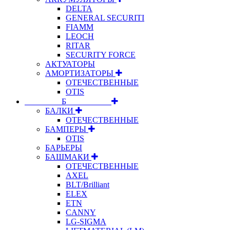
DELTA
GENERAL SECURITI
FIAMM
LEOCH
RITAR
SECURITY FORCE
АКТУАТОРЫ
АМОРТИЗАТОРЫ
ОТЕЧЕСТВЕННЫЕ
OTIS
⠀⠀⠀⠀⠀⠀Б⠀⠀⠀⠀⠀⠀⠀
БАЛКИ
ОТЕЧЕСТВЕННЫЕ
БАМПЕРЫ
OTIS
БАРЬЕРЫ
БАШМАКИ
ОТЕЧЕСТВЕННЫЕ
AXEL
BLT/Brilliant
ELEX
ETN
CANNY
LG-SIGMA