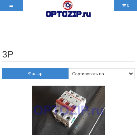
0
+7(495)210-36-06 ✉
2103606@mail.ru
3P
Фильтр