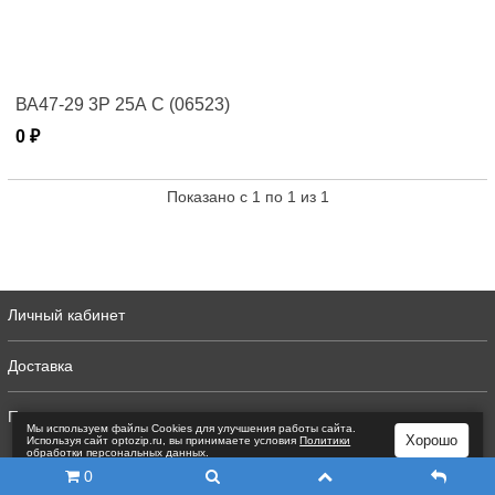
ВА47-29 3Р 25А C (06523)
0 ₽
Показано с 1 по 1 из 1
Личный кабинет
Доставка
Полная версия
Мы используем файлы Сookies для улучшения работы сайта.
Хорошо
Используя сайт optozip.ru, вы принимаете условия
Политики
обработки персональных данных
.
0