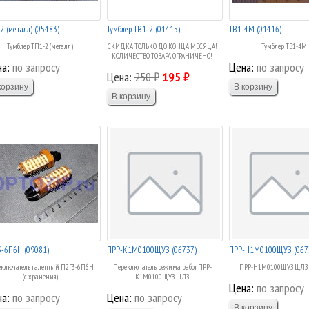
2 (металл) (05483)
Тумблер ТВ1-2 (01415)
ТВ1-4М (01416)
Тумблер ТП1-2 (металл)
СКИДКА ТОЛЬКО ДО КОНЦА МЕСЯЦА!
Тумблер ТВ1-4М
КОЛИЧЕСТВО ТОВАРА ОГРАНИЧЕНО!
а:
по запросу
Цена:
по запросу
Цена:
250 ₽
195 ₽
-6П6Н (09081)
ПРР-К1М0100ЩУЗ (06737)
ПРР-Н1М0100ЩУЗ (067
ключатель галетный П2Г3-6П6Н
Переключатель режима работ ПРР-
ПРР-Н1М0100ЩУЗ ЩЛЗ (
(с хранения)
К1М0100ЩУЗ ЩЛЗ
Цена:
по запросу
а:
по запросу
Цена:
по запросу