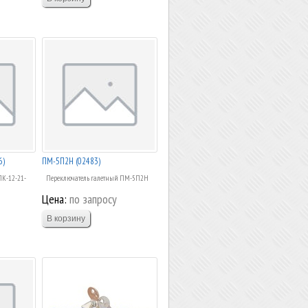
6)
ПМ-5П2Н (02483)
ПК-12-21-
Переключатель галетный ПМ-5П2Н
Цена:
по запросу