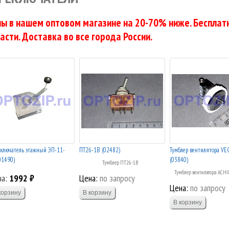
ы в нашем оптовом магазине на 20-70% ниже. Бесплатн
асти. Доставка во все города России.
ключатель этажный ЭП-11-
ПТ26-1В (02482)
Тумблер вентилятора VE
01490)
(03840)
Тумблер ПТ26-1В
Тумблер вентилятора ACHI
на:
1992 ₽
Цена:
по запросу
Цена:
по запросу