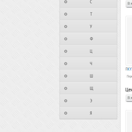
⠀⠀⠀⠀⠀⠀С⠀⠀⠀⠀⠀⠀⠀
⠀⠀⠀⠀⠀⠀Т⠀⠀⠀⠀⠀⠀⠀
⠀⠀⠀⠀⠀⠀У⠀⠀⠀⠀⠀⠀⠀
⠀⠀⠀⠀⠀⠀Ф⠀⠀⠀⠀⠀⠀⠀
⠀⠀⠀⠀⠀⠀Ц⠀⠀⠀⠀⠀⠀⠀
⠀⠀⠀⠀⠀⠀Ч⠀⠀⠀⠀⠀⠀⠀
ПКУ3
⠀⠀⠀⠀⠀⠀Ш⠀⠀⠀⠀⠀⠀⠀
Пер
⠀⠀⠀⠀⠀⠀Щ⠀⠀⠀⠀⠀⠀⠀
Цен
⠀⠀⠀⠀⠀⠀Э⠀⠀⠀⠀⠀⠀⠀
⠀⠀⠀⠀⠀⠀Я⠀⠀⠀⠀⠀⠀⠀