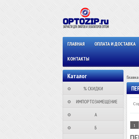
ГЛАВНАЯ
ОПЛАТА И ДОСТАВКА
КОНТАКТЫ
Каталог
Главна
ПЕ
⠀⠀⠀% СКИДКИ⠀⠀⠀⠀
⠀ИМПОРТОЗАМЕЩЕНИЕ
Сор
⠀⠀⠀⠀⠀⠀А⠀⠀⠀⠀⠀⠀⠀
1
⠀⠀⠀⠀⠀⠀Б⠀⠀⠀⠀⠀⠀⠀
ПЕ