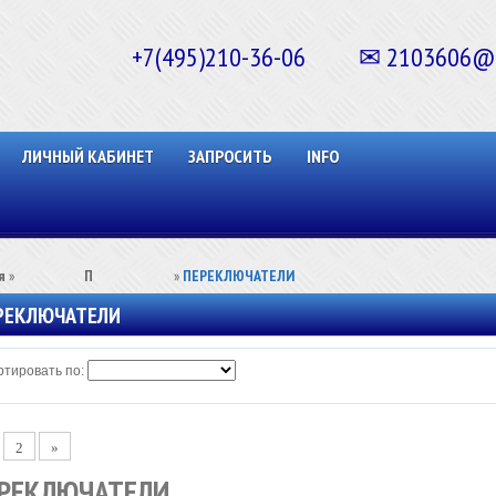
+7(495)210-36-06 ✉ 2103606@ma
ЛИЧНЫЙ КАБИНЕТ
ЗАПРОСИТЬ
INFO
я
»
⠀⠀⠀⠀⠀⠀П⠀⠀⠀⠀⠀⠀⠀
»
ПЕРЕКЛЮЧАТЕЛИ
РЕКЛЮЧАТЕЛИ
тировать по:
2
»
РЕКЛЮЧАТЕЛИ