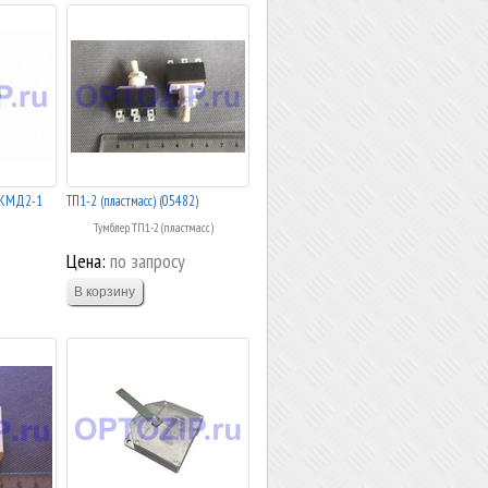
я КМД2-1
ТП1-2 (пластмасс) (05482)
Тумблер ТП1-2 (пластмасс)
Цена:
по запросу