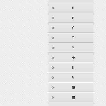
⠀⠀⠀⠀⠀⠀П⠀⠀⠀⠀⠀⠀⠀
⠀⠀⠀⠀⠀⠀Р⠀⠀⠀⠀⠀⠀⠀
⠀⠀⠀⠀⠀⠀С⠀⠀⠀⠀⠀⠀⠀
⠀⠀⠀⠀⠀⠀Т⠀⠀⠀⠀⠀⠀⠀
⠀⠀⠀⠀⠀⠀У⠀⠀⠀⠀⠀⠀⠀
⠀⠀⠀⠀⠀⠀Ф⠀⠀⠀⠀⠀⠀⠀
⠀⠀⠀⠀⠀⠀Ц⠀⠀⠀⠀⠀⠀⠀
⠀⠀⠀⠀⠀⠀Ч⠀⠀⠀⠀⠀⠀⠀
⠀⠀⠀⠀⠀⠀Ш⠀⠀⠀⠀⠀⠀⠀
⠀⠀⠀⠀⠀⠀Щ⠀⠀⠀⠀⠀⠀⠀