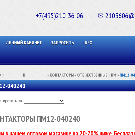
+7(495)210-36-06 ✉ 2103606@ma
ЛИЧНЫЙ КАБИНЕТ
ЗАПРОСИТЬ
INFO
я
»
⠀⠀⠀⠀⠀⠀К⠀⠀⠀⠀⠀⠀⠀
»
КОНТАКТОРЫ
»
ОТЕЧЕСТВЕННЫЕ
»
ПМ
»
ПМ12-04
12-040240
тировать по:
НТАКТОРЫ ПМ12-040240
ы в нашем оптовом магазине на 20-70% ниже. Бесплатн