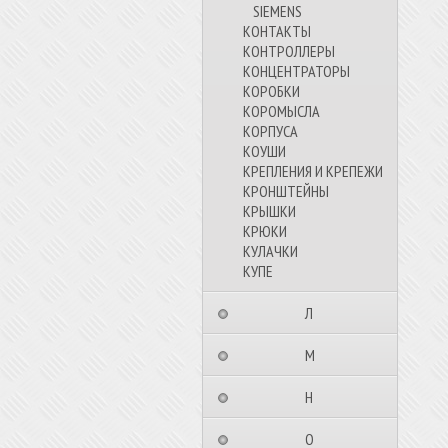
SIEMENS
КОНТАКТЫ
КОНТРОЛЛЕРЫ
КОНЦЕНТРАТОРЫ
КОРОБКИ
КОРОМЫСЛА
КОРПУСА
КОУШИ
КРЕПЛЕНИЯ И КРЕПЕЖИ
КРОНШТЕЙНЫ
КРЫШКИ
КРЮКИ
КУЛАЧКИ
КУПЕ
⠀⠀⠀⠀⠀⠀Л⠀⠀⠀⠀⠀⠀⠀
⠀⠀⠀⠀⠀⠀М⠀⠀⠀⠀⠀⠀⠀
⠀⠀⠀⠀⠀⠀Н⠀⠀⠀⠀⠀⠀⠀
⠀⠀⠀⠀⠀⠀О⠀⠀⠀⠀⠀⠀⠀