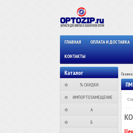
ГЛАВНАЯ
ОПЛАТА И ДОСТАВКА
КОНТАКТЫ
Каталог
Главна
ПМ
⠀⠀⠀% СКИДКИ⠀⠀⠀⠀
⠀ИМПОРТОЗАМЕЩЕНИЕ
Сор
⠀⠀⠀⠀⠀⠀А⠀⠀⠀⠀⠀⠀⠀
КО
⠀⠀⠀⠀⠀⠀Б⠀⠀⠀⠀⠀⠀⠀
Цен