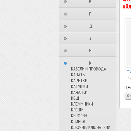
⠀⠀⠀⠀⠀⠀В⠀⠀⠀⠀⠀⠀⠀
обл
⠀⠀⠀⠀⠀⠀Г⠀⠀⠀⠀⠀⠀⠀
⠀⠀⠀⠀⠀⠀Д⠀⠀⠀⠀⠀⠀⠀
⠀⠀⠀⠀⠀⠀З⠀⠀⠀⠀⠀⠀⠀
⠀⠀⠀⠀⠀⠀И⠀⠀⠀⠀⠀⠀⠀
⠀⠀⠀⠀⠀⠀К⠀⠀⠀⠀⠀⠀⠀
КАБЕЛИ И ПРОВОДА
ПМ1
КАНАТЫ
Пу
КАРЕТКИ
КАТУШКИ
Цен
КАЧАЛКИ
КВШ
КЛЕММНИКИ
КЛЕЩИ
КЕРОСИН
КЛИНЬЯ
КЛЮЧ-ВЫКЛЮЧАТЕЛИ