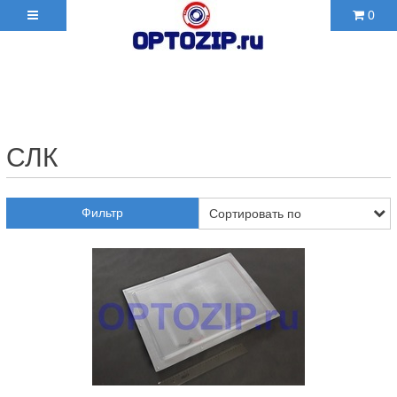
0
+7(495)210-36-06 ✉
2103606@mail.ru
СЛК
Фильтр