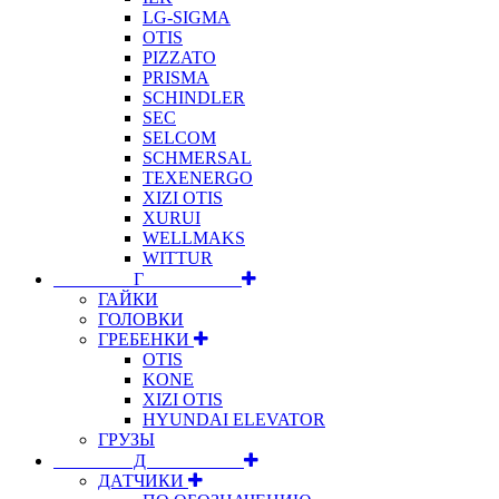
LG-SIGMA
OTIS
PIZZATO
PRISMA
SCHINDLER
SEC
SELCOM
SCHMERSAL
TEXENERGO
XIZI OTIS
XURUI
WELLMAKS
WITTUR
⠀⠀⠀⠀⠀⠀Г⠀⠀⠀⠀⠀⠀⠀
ГАЙКИ
ГОЛОВКИ
ГРЕБЕНКИ
OTIS
KONE
XIZI OTIS
HYUNDAI ELEVATOR
ГРУЗЫ
⠀⠀⠀⠀⠀⠀Д⠀⠀⠀⠀⠀⠀⠀
ДАТЧИКИ