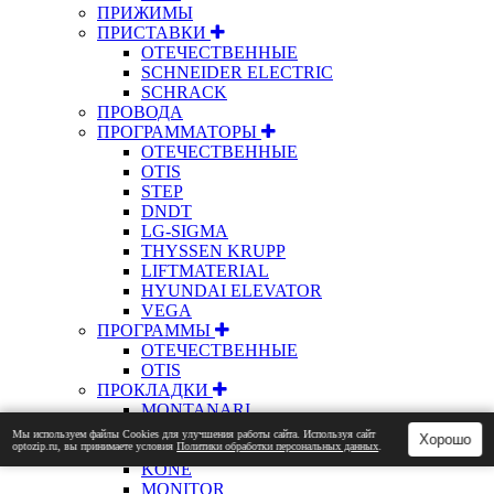
ПРИЖИМЫ
ПРИСТАВКИ
ОТЕЧЕСТВЕННЫЕ
SCHNEIDER ELECTRIC
SCHRACK
ПРОВОДА
ПРОГРАММАТОРЫ
ОТЕЧЕСТВЕННЫЕ
OTIS
STEP
DNDT
LG-SIGMA
THYSSEN KRUPP
LIFTMATERIAL
HYUNDAI ELEVATOR
VEGA
ПРОГРАММЫ
ОТЕЧЕСТВЕННЫЕ
OTIS
ПРОКЛАДКИ
MONTANARI
OTIS
Мы используем файлы Сookies для улучшения работы сайта. Используя сайт
Хорошо
optozip.ru, вы принимаете условия
Политики обработки персональных данных
.
ПРОСТАВКИ
KONE
MONITOR