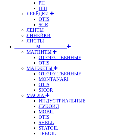
РН
ПШ
ЛЕБЁДКИ
OTIS
SGR
ЛЕНТЫ
ЛИНЕЙКИ
ЛИСТЫ
⠀⠀⠀⠀⠀⠀М⠀⠀⠀⠀⠀⠀⠀
МАГНИТЫ
ОТЕЧЕСТВЕННЫЕ
OTIS
МАНЖЕТЫ
ОТЕЧЕСТВЕННЫЕ
MONTANARI
OTIS
SICOR
МАСЛА
ИНДУСТРИАЛЬНЫЕ
ЛУКОЙЛ
MOBIL
OTIS
SHELL
STATOIL
TEBOIL