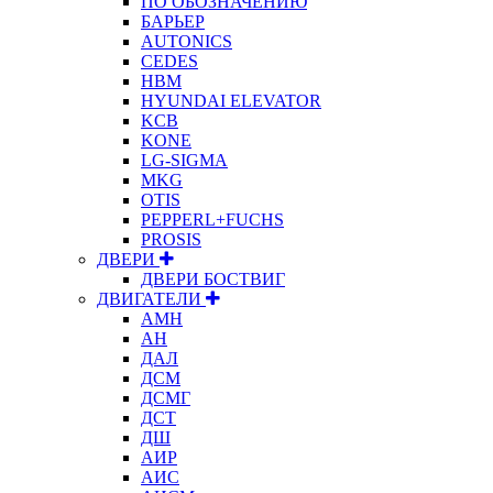
ПО ОБОЗНАЧЕНИЮ
БАРЬЕР
AUTONICS
CEDES
HBM
HYUNDAI ELEVATOR
KCB
KONE
LG-SIGMA
MKG
OTIS
PEPPERL+FUCHS
PROSIS
ДВЕРИ
ДВЕРИ БОСТВИГ
ДВИГАТЕЛИ
АМН
АН
ДАЛ
ДСМ
ДСМГ
ДСТ
ДШ
АИР
АИС