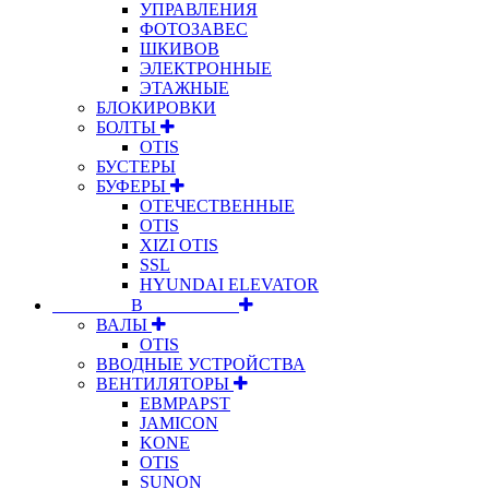
УПРАВЛЕНИЯ
ФОТОЗАВЕС
ШКИВОВ
ЭЛЕКТРОННЫЕ
ЭТАЖНЫЕ
БЛОКИРОВКИ
БОЛТЫ
OTIS
БУСТЕРЫ
БУФЕРЫ
ОТЕЧЕСТВЕННЫЕ
OTIS
XIZI OTIS
SSL
HYUNDAI ELEVATOR
⠀⠀⠀⠀⠀⠀В⠀⠀⠀⠀⠀⠀⠀
ВАЛЫ
OTIS
ВВОДНЫЕ УСТРОЙСТВА
ВЕНТИЛЯТОРЫ
EBMPAPST
JAMICON
KONE
OTIS
SUNON