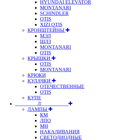
HYUNDAI ELEVATOR
MONTANARI
SCHINDLER
OTIS
XIZI OTIS
КРОНШТЕЙНЫ
МЭЛ
ЩЛЗ
MONTANARI
OTIS
КРЫШКИ
OTIS
MONTANARI
КРЮКИ
КУЛАЧКИ
ОТЕЧЕСТВЕННЫЕ
OTIS
КУПЕ
⠀⠀⠀⠀⠀⠀Л⠀⠀⠀⠀⠀⠀⠀
ЛАМПЫ
КМ
ЛПО
МН
НАКАЛИВАНИЯ
СВЕТОДИОДНЫЕ