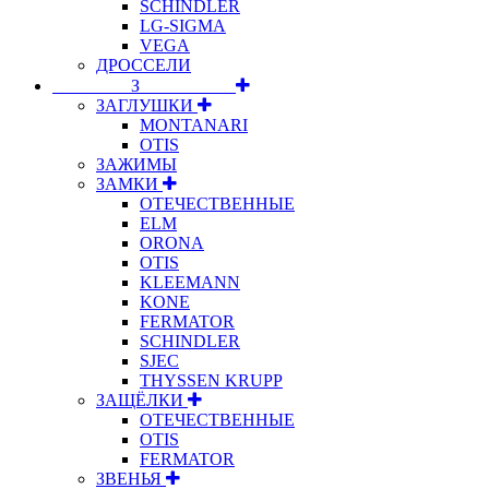
SCHINDLER
LG-SIGMA
VEGA
ДРОССЕЛИ
⠀⠀⠀⠀⠀⠀З⠀⠀⠀⠀⠀⠀⠀
ЗАГЛУШКИ
MONTANARI
OTIS
ЗАЖИМЫ
ЗАМКИ
ОТЕЧЕСТВЕННЫЕ
ELM
ORONA
OTIS
KLEEMANN
KONE
FERMATOR
SCHINDLER
SJEC
THYSSEN KRUPP
ЗАЩЁЛКИ
ОТЕЧЕСТВЕННЫЕ
OTIS
FERMATOR
ЗВЕНЬЯ