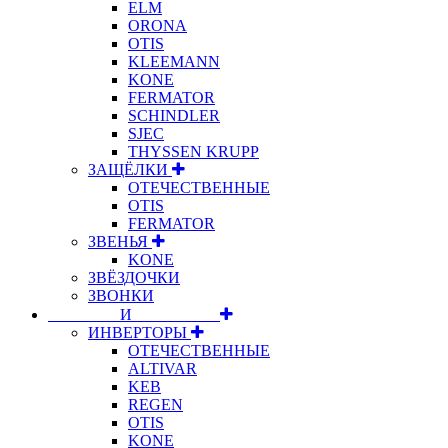
ELM
ORONA
OTIS
KLEEMANN
KONE
FERMATOR
SCHINDLER
SJEC
THYSSEN KRUPP
ЗАЩЁЛКИ
ОТЕЧЕСТВЕННЫЕ
OTIS
FERMATOR
ЗВЕНЬЯ
KONE
ЗВЁЗДОЧКИ
ЗВОНКИ
⠀⠀⠀⠀⠀⠀И⠀⠀⠀⠀⠀⠀⠀
ИНВЕРТОРЫ
ОТЕЧЕСТВЕННЫЕ
ALTIVAR
KEB
REGEN
OTIS
KONE