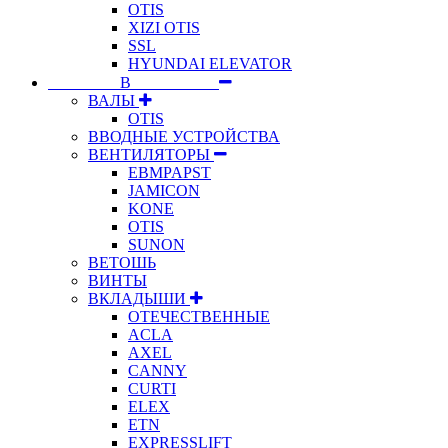
OTIS
XIZI OTIS
SSL
HYUNDAI ELEVATOR
⠀⠀⠀⠀⠀⠀В⠀⠀⠀⠀⠀⠀⠀
ВАЛЫ
OTIS
ВВОДНЫЕ УСТРОЙСТВА
ВЕНТИЛЯТОРЫ
EBMPAPST
JAMICON
KONE
OTIS
SUNON
ВЕТОШЬ
ВИНТЫ
ВКЛАДЫШИ
ОТЕЧЕСТВЕННЫЕ
ACLA
AXEL
CANNY
CURTI
ELEX
ETN
EXPRESSLIFT