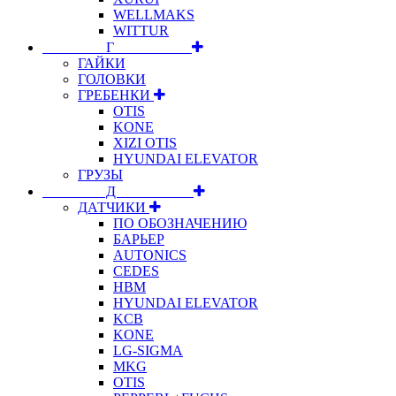
WELLMAKS
WITTUR
⠀⠀⠀⠀⠀⠀Г⠀⠀⠀⠀⠀⠀⠀
ГАЙКИ
ГОЛОВКИ
ГРЕБЕНКИ
OTIS
KONE
XIZI OTIS
HYUNDAI ELEVATOR
ГРУЗЫ
⠀⠀⠀⠀⠀⠀Д⠀⠀⠀⠀⠀⠀⠀
ДАТЧИКИ
ПО ОБОЗНАЧЕНИЮ
БАРЬЕР
AUTONICS
CEDES
HBM
HYUNDAI ELEVATOR
KCB
KONE
LG-SIGMA
MKG
OTIS