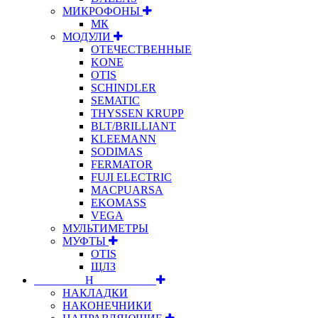
МИКРОФОНЫ
МК
МОДУЛИ
ОТЕЧЕСТВЕННЫЕ
KONE
OTIS
SCHINDLER
SEMATIC
THYSSEN KRUPP
BLT/BRILLIANT
KLEEMANN
SODIMAS
FERMATOR
FUJI ELECTRIC
MACPUARSA
EKOMASS
VEGA
МУЛЬТИМЕТРЫ
МУФТЫ
OTIS
ЩЛЗ
⠀⠀⠀⠀⠀⠀Н⠀⠀⠀⠀⠀⠀⠀
НАКЛАДКИ
НАКОНЕЧНИКИ