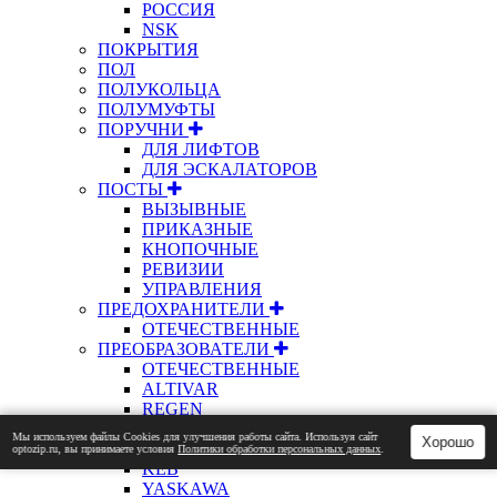
РОССИЯ
NSK
ПОКРЫТИЯ
ПОЛ
ПОЛУКОЛЬЦА
ПОЛУМУФТЫ
ПОРУЧНИ
ДЛЯ ЛИФТОВ
ДЛЯ ЭСКАЛАТОРОВ
ПОСТЫ
ВЫЗЫВНЫЕ
ПРИКАЗНЫЕ
КНОПОЧНЫЕ
РЕВИЗИИ
УПРАВЛЕНИЯ
ПРЕДОХРАНИТЕЛИ
ОТЕЧЕСТВЕННЫЕ
ПРЕОБРАЗОВАТЕЛИ
ОТЕЧЕСТВЕННЫЕ
ALTIVAR
REGEN
KONE
Мы используем файлы Сookies для улучшения работы сайта. Используя сайт
Хорошо
OTIS
optozip.ru, вы принимаете условия
Политики обработки персональных данных
.
KEB
YASKAWA