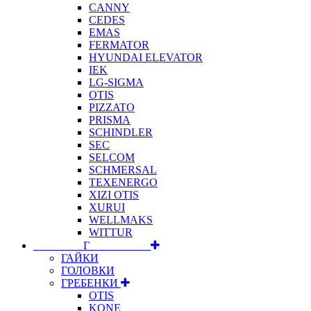
CANNY
CEDES
EMAS
FERMATOR
HYUNDAI ELEVATOR
IEK
LG-SIGMA
OTIS
PIZZATO
PRISMA
SCHINDLER
SEC
SELCOM
SCHMERSAL
TEXENERGO
XIZI OTIS
XURUI
WELLMAKS
WITTUR
⠀⠀⠀⠀⠀⠀Г⠀⠀⠀⠀⠀⠀⠀
ГАЙКИ
ГОЛОВКИ
ГРЕБЕНКИ
OTIS
KONE