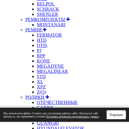
RELPOL
SCHRACK
SHENLER
РЕМКОМПЛЕКТЫ
MONTANARI
РЕМНИ
FERMATOR
HTD
OTIS
PJ
RPP
KONE
MEGADYNE
MEGALINEAR
STD
XL
XPZ
Z(О)
РОЛИКИ
ОТЕЧЕСТВЕННЫЕ
CANNY
ELM
Мы используем файлы Сookies для улучшения работы сайта. Используя сайт
Хорошо
optozip.ru, вы принимаете условия
Политики обработки персональных данных
.
ETN
GUANGRI
HYUNDAI ELEVATOR