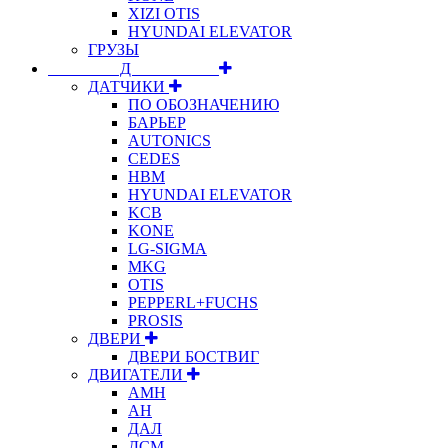
XIZI OTIS
HYUNDAI ELEVATOR
ГРУЗЫ
⠀⠀⠀⠀⠀⠀Д⠀⠀⠀⠀⠀⠀⠀
ДАТЧИКИ
ПО ОБОЗНАЧЕНИЮ
БАРЬЕР
AUTONICS
CEDES
HBM
HYUNDAI ELEVATOR
KCB
KONE
LG-SIGMA
MKG
OTIS
PEPPERL+FUCHS
PROSIS
ДВЕРИ
ДВЕРИ БОСТВИГ
ДВИГАТЕЛИ
АМН
АН
ДАЛ
ДСМ