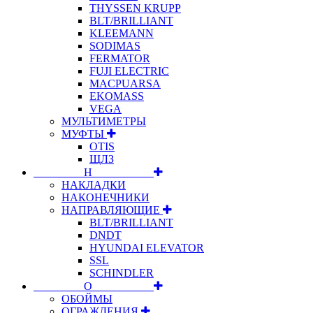
THYSSEN KRUPP
BLT/BRILLIANT
KLEEMANN
SODIMAS
FERMATOR
FUJI ELECTRIC
MACPUARSA
EKOMASS
VEGA
МУЛЬТИМЕТРЫ
МУФТЫ
OTIS
ЩЛЗ
⠀⠀⠀⠀⠀⠀Н⠀⠀⠀⠀⠀⠀⠀
НАКЛАДКИ
НАКОНЕЧНИКИ
НАПРАВЛЯЮЩИЕ
BLT/BRILLIANT
DNDT
HYUNDAI ELEVATOR
SSL
SCHINDLER
⠀⠀⠀⠀⠀⠀О⠀⠀⠀⠀⠀⠀⠀
ОБОЙМЫ
ОГРАЖДЕНИЯ