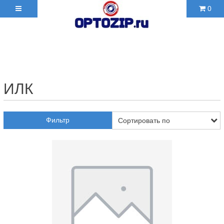
0
+7(495)210-36-06 ✉
2103606@mail.ru
ИЛК
Фильтр