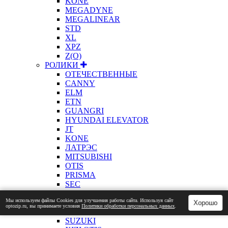
KONE
MEGADYNE
MEGALINEAR
STD
XL
XPZ
Z(О)
РОЛИКИ
ОТЕЧЕСТВЕННЫЕ
CANNY
ELM
ETN
GUANGRI
HYUNDAI ELEVATOR
JT
KONE
ЛАТРЭС
MITSUBISHI
OTIS
PRISMA
SEC
SELCOM
Мы используем файлы Сookies для улучшения работы сайта. Используя сайт
SCHINDLER
Хорошо
optozip.ru, вы принимаете условия
Политики обработки персональных данных
.
LG SIGMA
SUZUKI