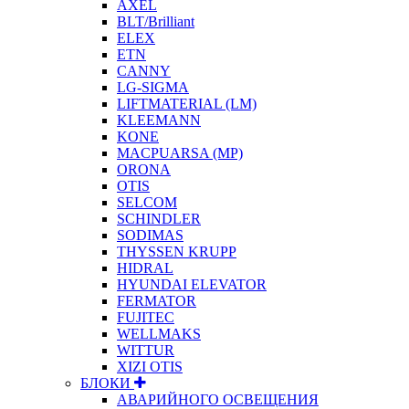
AXEL
BLT/Brilliant
ELEX
ETN
CANNY
LG-SIGMA
LIFTMATERIAL (LM)
KLEEMANN
KONE
MACPUARSA (MP)
ORONA
OTIS
SELCOM
SCHINDLER
SODIMAS
THYSSEN KRUPP
HIDRAL
HYUNDAI ELEVATOR
FERMATOR
FUJITEC
WELLMAKS
WITTUR
XIZI OTIS
БЛОКИ
АВАРИЙНОГО ОСВЕЩЕНИЯ