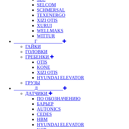
SELCOM
SCHMERSAL
TEXENERGO
XIZI OTIS
XURUI
WELLMAKS
WITTUR
⠀⠀⠀⠀⠀⠀Г⠀⠀⠀⠀⠀⠀⠀
ГАЙКИ
ГОЛОВКИ
ГРЕБЕНКИ
OTIS
KONE
XIZI OTIS
HYUNDAI ELEVATOR
ГРУЗЫ
⠀⠀⠀⠀⠀⠀Д⠀⠀⠀⠀⠀⠀⠀
ДАТЧИКИ
ПО ОБОЗНАЧЕНИЮ
БАРЬЕР
AUTONICS
CEDES
HBM
HYUNDAI ELEVATOR