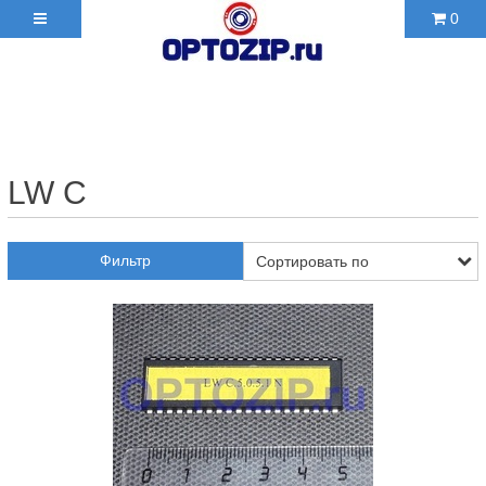
0
+7(495)210-36-06 ✉
2103606@mail.ru
LW C
Фильтр