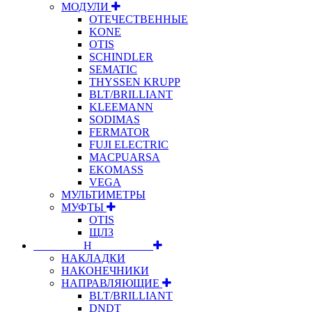
МОДУЛИ
ОТЕЧЕСТВЕННЫЕ
KONE
OTIS
SCHINDLER
SEMATIC
THYSSEN KRUPP
BLT/BRILLIANT
KLEEMANN
SODIMAS
FERMATOR
FUJI ELECTRIC
MACPUARSA
EKOMASS
VEGA
МУЛЬТИМЕТРЫ
МУФТЫ
OTIS
ЩЛЗ
⠀⠀⠀⠀⠀⠀Н⠀⠀⠀⠀⠀⠀⠀
НАКЛАДКИ
НАКОНЕЧНИКИ
НАПРАВЛЯЮЩИЕ
BLT/BRILLIANT
DNDT