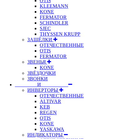
OTIS
KLEEMANN
KONE
FERMATOR
SCHINDLER
SJEC
THYSSEN KRUPP
ЗАЩЁЛКИ
ОТЕЧЕСТВЕННЫЕ
OTIS
FERMATOR
ЗВЕНЬЯ
KONE
ЗВЁЗДОЧКИ
ЗВОНКИ
⠀⠀⠀⠀⠀⠀И⠀⠀⠀⠀⠀⠀⠀
ИНВЕРТОРЫ
ОТЕЧЕСТВЕННЫЕ
ALTIVAR
KEB
REGEN
OTIS
KONE
YASKAWA
ИНДИКАТОРЫ