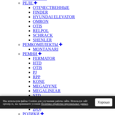
РЕЛЕ
ОТЕЧЕСТВЕННЫЕ
FINDER
HYUNDAI ELEVATOR
OMRON
OTIS
RELPOL
SCHRACK
SHENLER
РЕМКОМПЛЕКТЫ
MONTANARI
РЕМНИ
FERMATOR
HTD
OTIS
PJ
RPP
KONE
MEGADYNE
MEGALINEAR
STD
XL
Мы используем файлы Сookies для улучшения работы сайта. Используя сайт
Хорошо
optozip.ru, вы принимаете условия
Политики обработки персональных данных
.
XPZ
Z(О)
РОЛИКИ