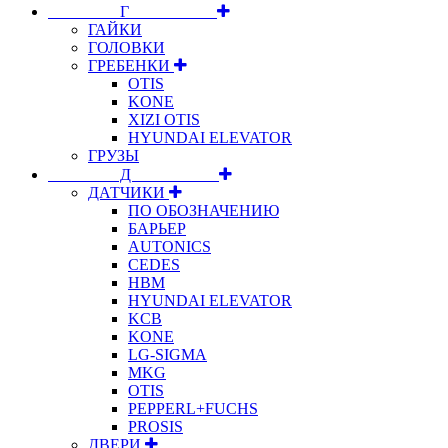
⠀⠀⠀⠀⠀⠀Г⠀⠀⠀⠀⠀⠀⠀
ГАЙКИ
ГОЛОВКИ
ГРЕБЕНКИ
OTIS
KONE
XIZI OTIS
HYUNDAI ELEVATOR
ГРУЗЫ
⠀⠀⠀⠀⠀⠀Д⠀⠀⠀⠀⠀⠀⠀
ДАТЧИКИ
ПО ОБОЗНАЧЕНИЮ
БАРЬЕР
AUTONICS
CEDES
HBM
HYUNDAI ELEVATOR
KCB
KONE
LG-SIGMA
MKG
OTIS
PEPPERL+FUCHS
PROSIS
ДВЕРИ