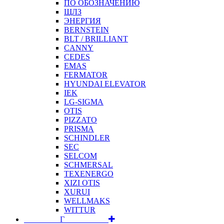
ПО ОБОЗНАЧЕНИЮ
ЩЛЗ
ЭНЕРГИЯ
BERNSTEIN
BLT / BRILLIANT
CANNY
CEDES
EMAS
FERMATOR
HYUNDAI ELEVATOR
IEK
LG-SIGMA
OTIS
PIZZATO
PRISMA
SCHINDLER
SEC
SELCOM
SCHMERSAL
TEXENERGO
XIZI OTIS
XURUI
WELLMAKS
WITTUR
⠀⠀⠀⠀⠀⠀Г⠀⠀⠀⠀⠀⠀⠀