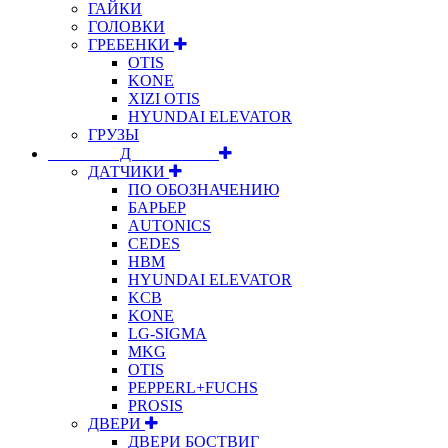
ГАЙКИ
ГОЛОВКИ
ГРЕБЕНКИ
OTIS
KONE
XIZI OTIS
HYUNDAI ELEVATOR
ГРУЗЫ
⠀⠀⠀⠀⠀⠀Д⠀⠀⠀⠀⠀⠀⠀
ДАТЧИКИ
ПО ОБОЗНАЧЕНИЮ
БАРЬЕР
AUTONICS
CEDES
HBM
HYUNDAI ELEVATOR
KCB
KONE
LG-SIGMA
MKG
OTIS
PEPPERL+FUCHS
PROSIS
ДВЕРИ
ДВЕРИ БОСТВИГ