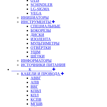
OTIS
SCHINDLER
LG-SIGMA
VEGA
ИНИЦИАТОРЫ
ИНСТРУМЕНТЫ
СПЕЦИАЛЬНЫЕ
БОКОРЕЗЫ
ДИСКИ
ИЗОЛЕНТА
МУЛЬТИМЕТРЫ
ОТВЁРТКИ
УШМ
ЩЁТКИ
ИНФОРМАТОРЫ
ИСТОЧНИКИ ПИТАНИЯ
⠀⠀⠀⠀⠀⠀К⠀⠀⠀⠀⠀⠀⠀
КАБЕЛИ И ПРОВОДА
АВВГ
АПВ
ВВГ
КПВЛ
КПЛ
КСПВ
МГШВ