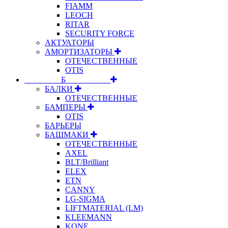
FIAMM
LEOCH
RITAR
SECURITY FORCE
АКТУАТОРЫ
АМОРТИЗАТОРЫ
ОТЕЧЕСТВЕННЫЕ
OTIS
⠀⠀⠀⠀⠀⠀Б⠀⠀⠀⠀⠀⠀⠀
БАЛКИ
ОТЕЧЕСТВЕННЫЕ
БАМПЕРЫ
OTIS
БАРЬЕРЫ
БАШМАКИ
ОТЕЧЕСТВЕННЫЕ
AXEL
BLT/Brilliant
ELEX
ETN
CANNY
LG-SIGMA
LIFTMATERIAL (LM)
KLEEMANN
KONE