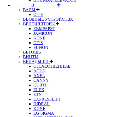
HYUNDAI ELEVATOR
⠀⠀⠀⠀⠀⠀В⠀⠀⠀⠀⠀⠀⠀
ВАЛЫ
OTIS
ВВОДНЫЕ УСТРОЙСТВА
ВЕНТИЛЯТОРЫ
EBMPAPST
JAMICON
KONE
OTIS
SUNON
ВЕТОШЬ
ВИНТЫ
ВКЛАДЫШИ
ОТЕЧЕСТВЕННЫЕ
ACLA
AXEL
CANNY
CURTI
ELEX
ETN
EXPRESSLIFT
HIDRAL
KONE
LG-SIGMA