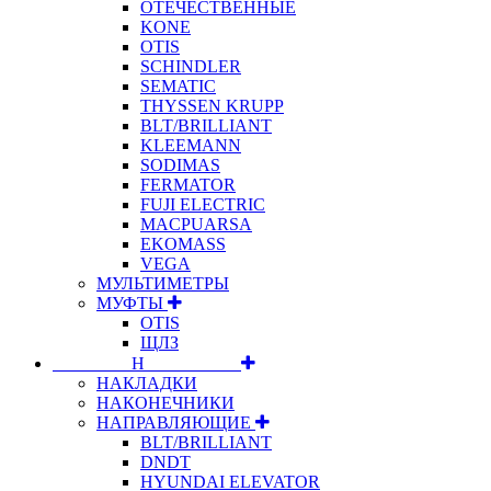
ОТЕЧЕСТВЕННЫЕ
KONE
OTIS
SCHINDLER
SEMATIC
THYSSEN KRUPP
BLT/BRILLIANT
KLEEMANN
SODIMAS
FERMATOR
FUJI ELECTRIC
MACPUARSA
EKOMASS
VEGA
МУЛЬТИМЕТРЫ
МУФТЫ
OTIS
ЩЛЗ
⠀⠀⠀⠀⠀⠀Н⠀⠀⠀⠀⠀⠀⠀
НАКЛАДКИ
НАКОНЕЧНИКИ
НАПРАВЛЯЮЩИЕ
BLT/BRILLIANT
DNDT
HYUNDAI ELEVATOR