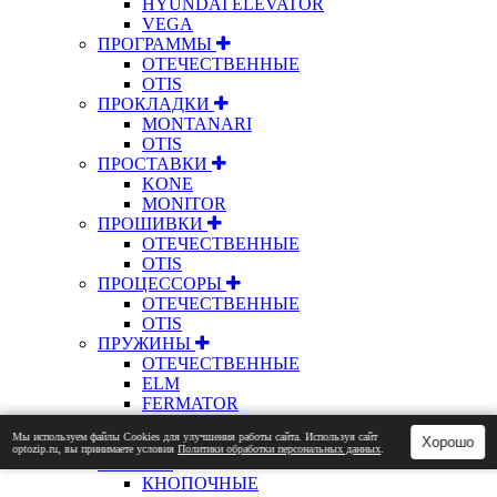
HYUNDAI ELEVATOR
VEGA
ПРОГРАММЫ
ОТЕЧЕСТВЕННЫЕ
OTIS
ПРОКЛАДКИ
MONTANARI
OTIS
ПРОСТАВКИ
KONE
MONITOR
ПРОШИВКИ
ОТЕЧЕСТВЕННЫЕ
OTIS
ПРОЦЕССОРЫ
ОТЕЧЕСТВЕННЫЕ
OTIS
ПРУЖИНЫ
ОТЕЧЕСТВЕННЫЕ
ELM
FERMATOR
KONE
Мы используем файлы Сookies для улучшения работы сайта. Используя сайт
OTIS
Хорошо
optozip.ru, вы принимаете условия
Политики обработки персональных данных
.
ПУЛЬТЫ
КНОПОЧНЫЕ