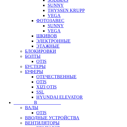
SODIMAS
SUNNY
THYSSEN KRUPP
VEGA
ФОТОЗАВЕС
SUNNY
VEGA
ШКИВОВ
ЭЛЕКТРОННЫЕ
ЭТАЖНЫЕ
БЛОКИРОВКИ
БОЛТЫ
OTIS
БУСТЕРЫ
БУФЕРЫ
ОТЕЧЕСТВЕННЫЕ
OTIS
XIZI OTIS
SSL
HYUNDAI ELEVATOR
⠀⠀⠀⠀⠀⠀В⠀⠀⠀⠀⠀⠀⠀
ВАЛЫ
OTIS
ВВОДНЫЕ УСТРОЙСТВА
ВЕНТИЛЯТОРЫ