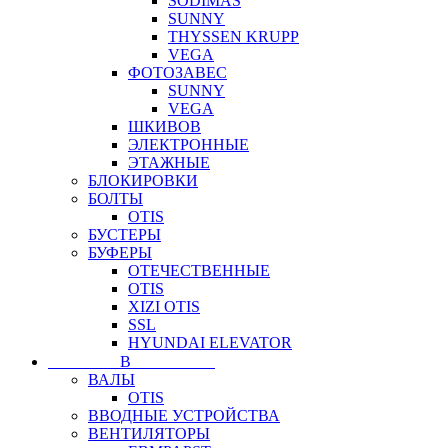
SODIMAS
SUNNY
THYSSEN KRUPP
VEGA
ФОТОЗАВЕС
SUNNY
VEGA
ШКИВОВ
ЭЛЕКТРОННЫЕ
ЭТАЖНЫЕ
БЛОКИРОВКИ
БОЛТЫ
OTIS
БУСТЕРЫ
БУФЕРЫ
ОТЕЧЕСТВЕННЫЕ
OTIS
XIZI OTIS
SSL
HYUNDAI ELEVATOR
⠀⠀⠀⠀⠀⠀В⠀⠀⠀⠀⠀⠀⠀
ВАЛЫ
OTIS
ВВОДНЫЕ УСТРОЙСТВА
ВЕНТИЛЯТОРЫ