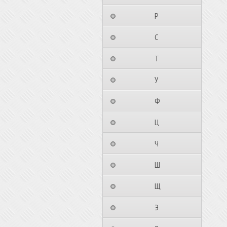
⠀⠀⠀⠀⠀⠀Р⠀⠀⠀⠀⠀⠀⠀
⠀⠀⠀⠀⠀⠀С⠀⠀⠀⠀⠀⠀⠀
⠀⠀⠀⠀⠀⠀Т⠀⠀⠀⠀⠀⠀⠀
⠀⠀⠀⠀⠀⠀У⠀⠀⠀⠀⠀⠀⠀
⠀⠀⠀⠀⠀⠀Ф⠀⠀⠀⠀⠀⠀⠀
⠀⠀⠀⠀⠀⠀Ц⠀⠀⠀⠀⠀⠀⠀
⠀⠀⠀⠀⠀⠀Ч⠀⠀⠀⠀⠀⠀⠀
⠀⠀⠀⠀⠀⠀Ш⠀⠀⠀⠀⠀⠀⠀
⠀⠀⠀⠀⠀⠀Щ⠀⠀⠀⠀⠀⠀⠀
⠀⠀⠀⠀⠀⠀Э⠀⠀⠀⠀⠀⠀⠀