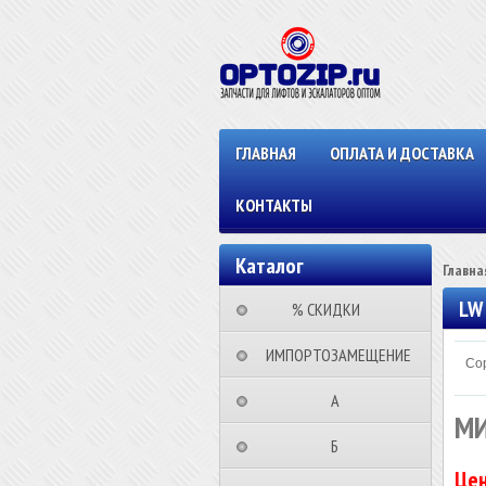
ГЛАВНАЯ
ОПЛАТА И ДОСТАВКА
КОНТАКТЫ
Каталог
Главна
LW
⠀⠀⠀% СКИДКИ⠀⠀⠀⠀
⠀ИМПОРТОЗАМЕЩЕНИЕ
Сор
⠀⠀⠀⠀⠀⠀А⠀⠀⠀⠀⠀⠀⠀
МИ
⠀⠀⠀⠀⠀⠀Б⠀⠀⠀⠀⠀⠀⠀
Цен