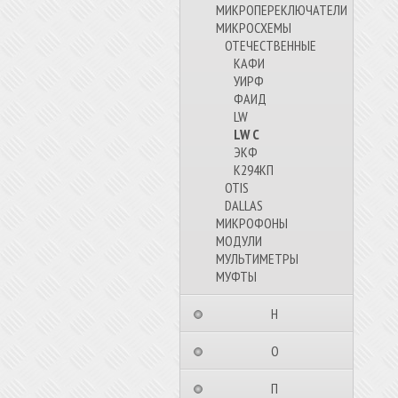
МИКРОПЕРЕКЛЮЧАТЕЛИ
МИКРОСХЕМЫ
ОТЕЧЕСТВЕННЫЕ
КАФИ
УИРФ
ФАИД
LW
LW C
ЭКФ
К294КП
OTIS
DALLAS
МИКРОФОНЫ
МОДУЛИ
МУЛЬТИМЕТРЫ
МУФТЫ
⠀⠀⠀⠀⠀⠀Н⠀⠀⠀⠀⠀⠀⠀
⠀⠀⠀⠀⠀⠀О⠀⠀⠀⠀⠀⠀⠀
⠀⠀⠀⠀⠀⠀П⠀⠀⠀⠀⠀⠀⠀