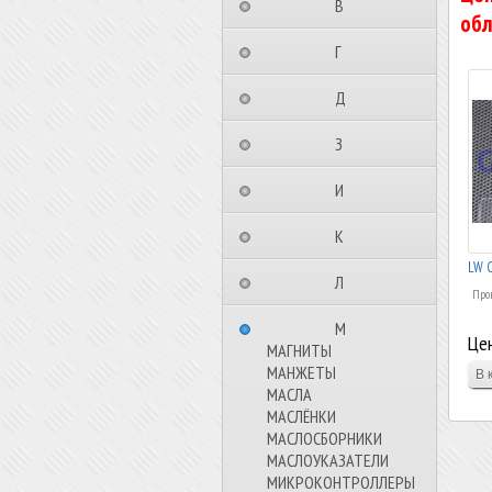
⠀⠀⠀⠀⠀⠀В⠀⠀⠀⠀⠀⠀⠀
обл
⠀⠀⠀⠀⠀⠀Г⠀⠀⠀⠀⠀⠀⠀
⠀⠀⠀⠀⠀⠀Д⠀⠀⠀⠀⠀⠀⠀
⠀⠀⠀⠀⠀⠀З⠀⠀⠀⠀⠀⠀⠀
⠀⠀⠀⠀⠀⠀И⠀⠀⠀⠀⠀⠀⠀
⠀⠀⠀⠀⠀⠀К⠀⠀⠀⠀⠀⠀⠀
LW C
⠀⠀⠀⠀⠀⠀Л⠀⠀⠀⠀⠀⠀⠀
Проц
⠀⠀⠀⠀⠀⠀М⠀⠀⠀⠀⠀⠀⠀
Цен
МАГНИТЫ
МАНЖЕТЫ
МАСЛА
МАСЛЁНКИ
МАСЛОСБОРНИКИ
МАСЛОУКАЗАТЕЛИ
МИКРОКОНТРОЛЛЕРЫ