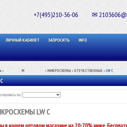
+7(495)210-36-06 ✉ 2103606@ma
ЛИЧНЫЙ КАБИНЕТ
ЗАПРОСИТЬ
INFO
я
»
⠀⠀⠀⠀⠀⠀М⠀⠀⠀⠀⠀⠀⠀
»
МИКРОСХЕМЫ
»
ОТЕЧЕСТВЕННЫЕ
»
LW C
 C
тировать по:
КРОСХЕМЫ LW C
ы в нашем оптовом магазине на 20-70% ниже. Бесплатн