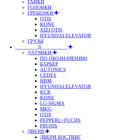
ГАЙКИ
ГОЛОВКИ
ГРЕБЕНКИ
OTIS
KONE
XIZI OTIS
HYUNDAI ELEVATOR
ГРУЗЫ
⠀⠀⠀⠀⠀⠀Д⠀⠀⠀⠀⠀⠀⠀
ДАТЧИКИ
ПО ОБОЗНАЧЕНИЮ
БАРЬЕР
AUTONICS
CEDES
HBM
HYUNDAI ELEVATOR
KCB
KONE
LG-SIGMA
MKG
OTIS
PEPPERL+FUCHS
PROSIS
ДВЕРИ
ДВЕРИ БОСТВИГ