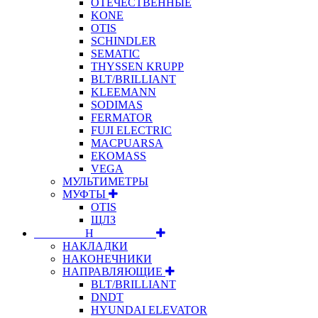
ОТЕЧЕСТВЕННЫЕ
KONE
OTIS
SCHINDLER
SEMATIC
THYSSEN KRUPP
BLT/BRILLIANT
KLEEMANN
SODIMAS
FERMATOR
FUJI ELECTRIC
MACPUARSA
EKOMASS
VEGA
МУЛЬТИМЕТРЫ
МУФТЫ
OTIS
ЩЛЗ
⠀⠀⠀⠀⠀⠀Н⠀⠀⠀⠀⠀⠀⠀
НАКЛАДКИ
НАКОНЕЧНИКИ
НАПРАВЛЯЮЩИЕ
BLT/BRILLIANT
DNDT
HYUNDAI ELEVATOR