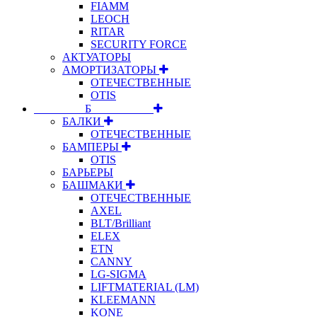
FIAMM
LEOCH
RITAR
SECURITY FORCE
АКТУАТОРЫ
АМОРТИЗАТОРЫ
ОТЕЧЕСТВЕННЫЕ
OTIS
⠀⠀⠀⠀⠀⠀Б⠀⠀⠀⠀⠀⠀⠀
БАЛКИ
ОТЕЧЕСТВЕННЫЕ
БАМПЕРЫ
OTIS
БАРЬЕРЫ
БАШМАКИ
ОТЕЧЕСТВЕННЫЕ
AXEL
BLT/Brilliant
ELEX
ETN
CANNY
LG-SIGMA
LIFTMATERIAL (LM)
KLEEMANN
KONE