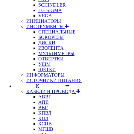
SCHINDLER
LG-SIGMA
VEGA
ИНИЦИАТОРЫ
ИНСТРУМЕНТЫ
СПЕЦИАЛЬНЫЕ
БОКОРЕЗЫ
ДИСКИ
ИЗОЛЕНТА
МУЛЬТИМЕТРЫ
ОТВЁРТКИ
УШМ
ЩЁТКИ
ИНФОРМАТОРЫ
ИСТОЧНИКИ ПИТАНИЯ
⠀⠀⠀⠀⠀⠀К⠀⠀⠀⠀⠀⠀⠀
КАБЕЛИ И ПРОВОДА
АВВГ
АПВ
ВВГ
КПВЛ
КПЛ
КСПВ
МГШВ