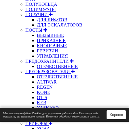
ПОЛУКОЛЬЦА
ПОЛУМУФТЫ
ПОРУЧНИ
ДЛЯ ЛИФТОВ
ДЛЯ ЭСКАЛАТОРОВ
ПОСТЫ
ВЫЗЫВНЫЕ
ПРИКАЗНЫЕ
КНОПОЧНЫЕ
РЕВИЗИИ
УПРАВЛЕНИЯ
ПРЕДОХРАНИТЕЛИ
ОТЕЧЕСТВЕННЫЕ
ПРЕОБРАЗОВАТЕЛИ
ОТЕЧЕСТВЕННЫЕ
ALTIVAR
REGEN
KONE
OTIS
KEB
YASKAWA
ПРЕРЫВАТЕЛИ
Мы используем файлы Сookies для улучшения работы сайта. Используя сайт
Хорошо
optozip.ru, вы принимаете условия
Политики обработки персональных данных
.
ОТЕЧЕСТВЕННЫЕ
ПРИБОРЫ
УСНА