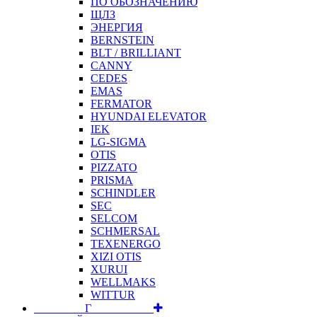
ПО ОБОЗНАЧЕНИЮ
ЩЛЗ
ЭНЕРГИЯ
BERNSTEIN
BLT / BRILLIANT
CANNY
CEDES
EMAS
FERMATOR
HYUNDAI ELEVATOR
IEK
LG-SIGMA
OTIS
PIZZATO
PRISMA
SCHINDLER
SEC
SELCOM
SCHMERSAL
TEXENERGO
XIZI OTIS
XURUI
WELLMAKS
WITTUR
⠀⠀⠀⠀⠀⠀Г⠀⠀⠀⠀⠀⠀⠀