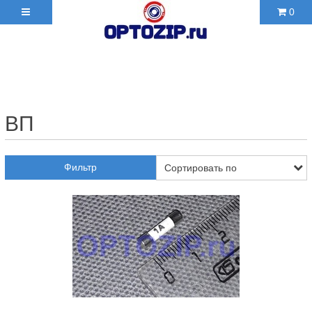
0
+7(495)210-36-06 ✉
2103606@mail.ru
ВП
Фильтр