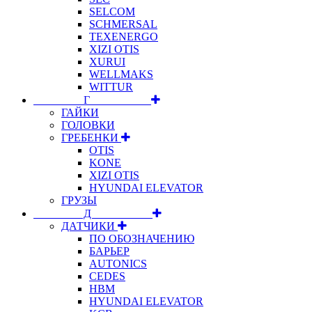
SELCOM
SCHMERSAL
TEXENERGO
XIZI OTIS
XURUI
WELLMAKS
WITTUR
⠀⠀⠀⠀⠀⠀Г⠀⠀⠀⠀⠀⠀⠀
ГАЙКИ
ГОЛОВКИ
ГРЕБЕНКИ
OTIS
KONE
XIZI OTIS
HYUNDAI ELEVATOR
ГРУЗЫ
⠀⠀⠀⠀⠀⠀Д⠀⠀⠀⠀⠀⠀⠀
ДАТЧИКИ
ПО ОБОЗНАЧЕНИЮ
БАРЬЕР
AUTONICS
CEDES
HBM
HYUNDAI ELEVATOR