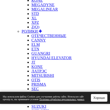
KONE
MEGADYNE
MEGALINEAR
STD
XL
XPZ
Z(О)
РОЛИКИ
ОТЕЧЕСТВЕННЫЕ
CANNY
ELM
ETN
GUANGRI
HYUNDAI ELEVATOR
JT
KONE
ЛАТРЭС
MITSUBISHI
OTIS
PRISMA
SEC
SELCOM
Мы используем файлы Сookies для улучшения работы сайта. Используя сайт
SCHINDLER
Хорошо
optozip.ru, вы принимаете условия
Политики обработки персональных данных
.
LG SIGMA
SUZUKI