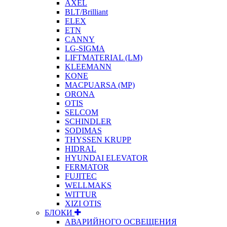
AXEL
BLT/Brilliant
ELEX
ETN
CANNY
LG-SIGMA
LIFTMATERIAL (LM)
KLEEMANN
KONE
MACPUARSA (MP)
ORONA
OTIS
SELCOM
SCHINDLER
SODIMAS
THYSSEN KRUPP
HIDRAL
HYUNDAI ELEVATOR
FERMATOR
FUJITEC
WELLMAKS
WITTUR
XIZI OTIS
БЛОКИ
АВАРИЙНОГО ОСВЕЩЕНИЯ